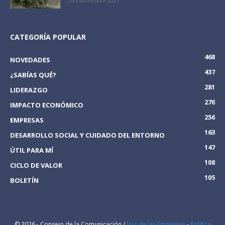
24 noviembre 2021
CATEGORÍA POPULAR
468
NOVEDADES
437
¿SABÍAS QUÉ?
281
LIDERAZGO
276
IMPACTO ECONÓMICO
256
EMPRESAS
163
DESARROLLO SOCIAL Y CUIDADO DEL ENTORNO
147
ÚTIL PARA MÍ
108
CICLO DE VALOR
105
BOLETÍN
© 2026 - Consejo de la Comunicación /
Voz de las Empresas
-
Política