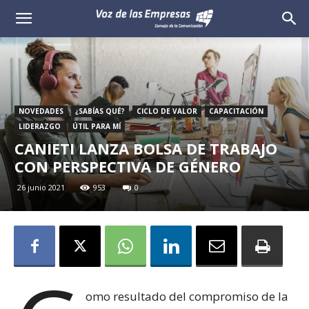
Voz
de
las
NOVEDADES
¿SABÍAS QUÉ?
CICLO DE VALOR
CAPACITACIÓN
Empresas
LIDERAZGO
ÚTIL PARA MÍ
CANIETI LANZA BOLSA DE TRABAJO
CON PERSPECTIVA DE GÉNERO
26 junio 2021
953
0
omo resultado del compromiso de la