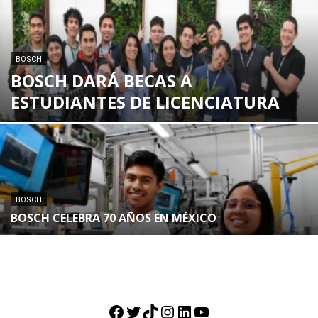
BOSCH
BOSCH DARÁ BECAS A
ESTUDIANTES DE LICENCIATURA
BOSCH
BOSCH CELEBRA 70 AÑOS EN MÉXICO
Facebook
Twitter
TikTok
Instagram
LinkedIn
YouTube