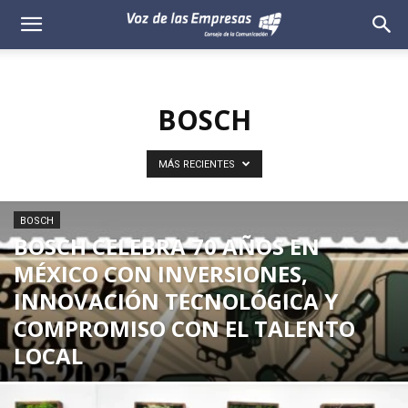
Voz
de
BOSCH
las
Empresas
MÁS RECIENTES
BOSCH
BOSCH CELEBRA 70 AÑOS EN
MÉXICO CON INVERSIONES,
INNOVACIÓN TECNOLÓGICA Y
COMPROMISO CON EL TALENTO
LOCAL