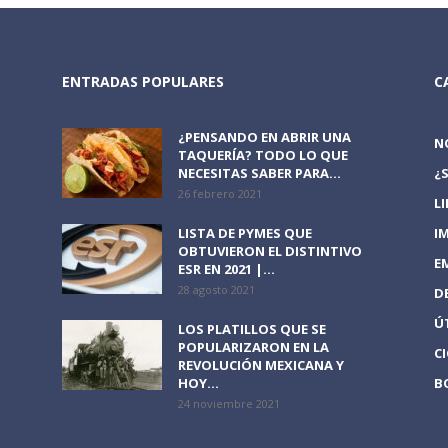
ENTRADAS POPULARES
C
¿PENSANDO EN ABRIR UNA
N
TAQUERÍA? TODO LO QUE
NECESITAS SABER PARA...
¿
26 febrero 2021
L
LISTA DE PYMES QUE
I
OBTUVIERON EL DISTINTIVO
E
ESR EN 2021 |...
28 agosto 2021
D
Ú
LOS PLATILLOS QUE SE
POPULARIZARON EN LA
C
REVOLUCIÓN MEXICANA Y
HOY...
B
24 noviembre 2021