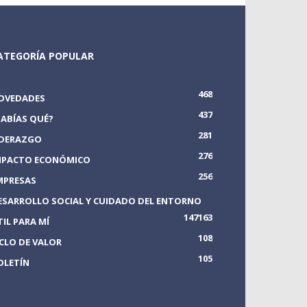
ATEGORÍA POPULAR
468
OVEDADES
437
SABÍAS QUÉ?
281
IDERAZGO
276
MPACTO ECONÓMICO
256
MPRESAS
ESARROLLO SOCIAL Y CUIDADO DEL ENTORNO
147
163
TIL PARA MÍ
108
ICLO DE VALOR
105
OLETÍN