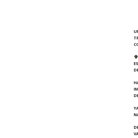
U
T
C
E
D
H
I
D
Y
N
D
V