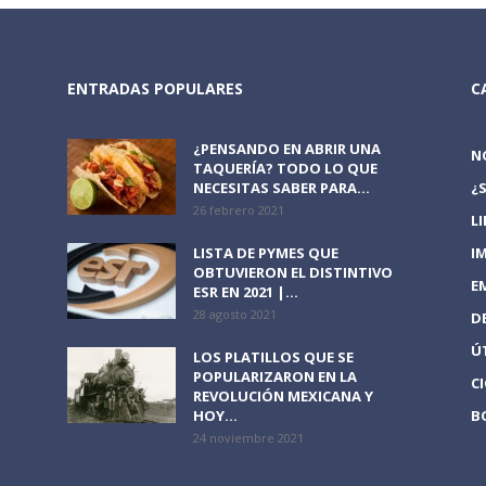
ENTRADAS POPULARES
C
¿PENSANDO EN ABRIR UNA
N
TAQUERÍA? TODO LO QUE
NECESITAS SABER PARA...
¿
26 febrero 2021
L
LISTA DE PYMES QUE
I
OBTUVIERON EL DISTINTIVO
E
ESR EN 2021 |...
28 agosto 2021
D
Ú
LOS PLATILLOS QUE SE
POPULARIZARON EN LA
C
REVOLUCIÓN MEXICANA Y
HOY...
B
24 noviembre 2021