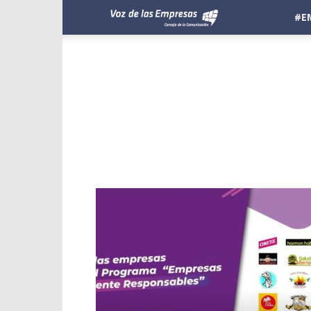
Voz
#E
de
las
Empresas