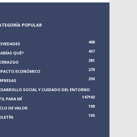
ATEGORÍA POPULAR
468
OVEDADES
437
SABÍAS QUÉ?
281
IDERAZGO
276
MPACTO ECONÓMICO
256
MPRESAS
ESARROLLO SOCIAL Y CUIDADO DEL ENTORNO
147
163
TIL PARA MÍ
108
ICLO DE VALOR
105
OLETÍN