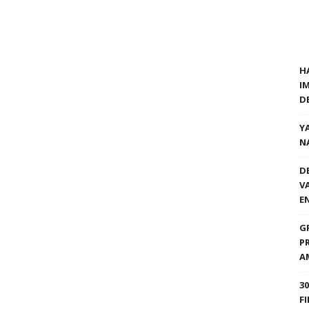
H
I
D
Y
N
D
V
E
G
P
A
3
F