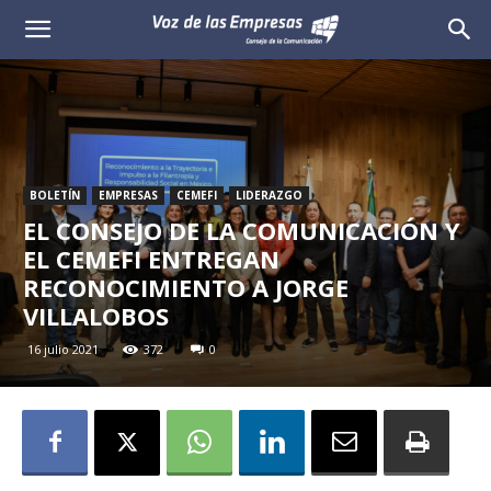
Voz
de
las
Empresas
BOLETÍN
EMPRESAS
CEMEFI
LIDERAZGO
EL CONSEJO DE LA COMUNICACIÓN Y
EL CEMEFI ENTREGAN
RECONOCIMIENTO A JORGE
VILLALOBOS
16 julio 2021
372
0