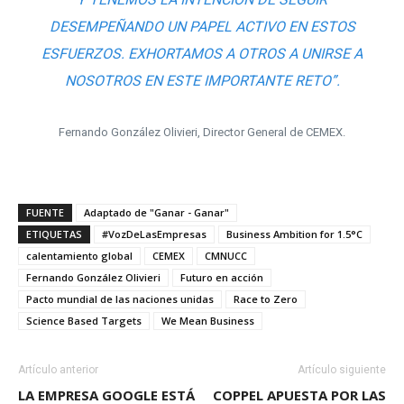
DESEMPEÑANDO UN PAPEL ACTIVO EN ESTOS
ESFUERZOS. EXHORTAMOS A OTROS A UNIRSE A
NOSOTROS EN ESTE IMPORTANTE RETO”.
Fernando González Olivieri, Director General de CEMEX.
FUENTE
Adaptado de "Ganar - Ganar"
ETIQUETAS
#VozDeLasEmpresas
Business Ambition for 1.5°C
calentamiento global
CEMEX
CMNUCC
Fernando González Olivieri
Futuro en acción
Pacto mundial de las naciones unidas
Race to Zero
Science Based Targets
We Mean Business
Artículo anterior
Artículo siguiente
LA EMPRESA GOOGLE ESTÁ
COPPEL APUESTA POR LAS