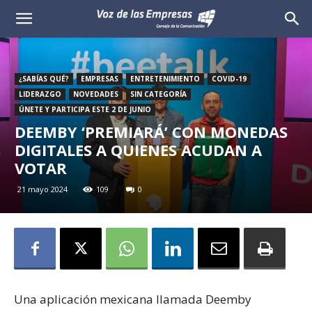
Voz
de
¿SABÍAS QUÉ?
EMPRESAS
ENTRETENIMIENTO
COVID-19
las
LIDERAZGO
NOVEDADES
SIN CATEGORÍA
ÚNETE Y PARTICIPA ESTE 2 DE JUNIO
Empresas
DEEMBY ‘PREMIARÁ’ CON MONEDAS
DIGITALES A QUIENES ACUDAN A
VOTAR
21 mayo 2024
109
0
Una aplicación mexicana llamada Deemby