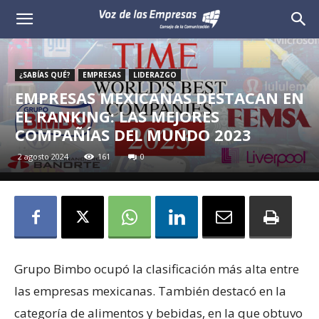
Voz
de
¿SABÍAS QUÉ?
EMPRESAS
LIDERAZGO
las
EMPRESAS MEXICANAS DESTACAN EN
EL RANKING: LAS MEJORES
Empresas
COMPAÑÍAS DEL MUNDO 2023
2 agosto 2024
161
0
Grupo Bimbo ocupó la clasificación más alta entre
las empresas mexicanas. También destacó en la
categoría de alimentos y bebidas, en la que obtuvo