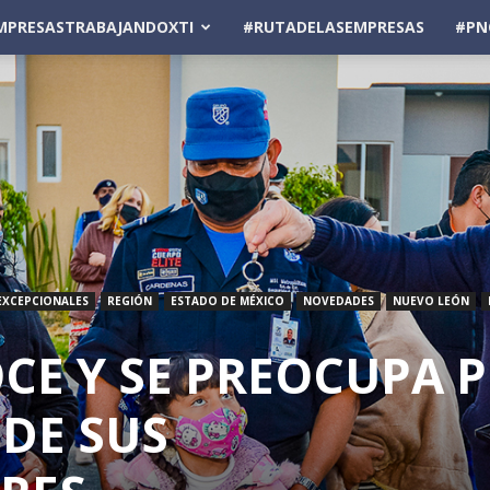
MPRESASTRABAJANDOXTI
#RUTADELASEMPRESAS
#PN
EXCEPCIONALES
REGIÓN
ESTADO DE MÉXICO
NOVEDADES
NUEVO LEÓN
CE Y SE PREOCUPA 
 DE SUS