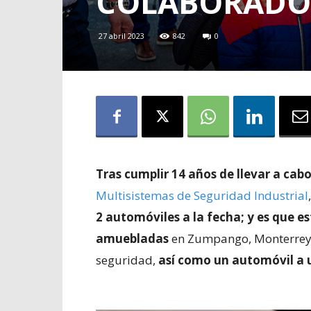
COLABORADO
27 abril 2023
842
0
Tras cumplir 14 años de llevar a cab
Multisistemas de Seguridad Industrial
2 automóviles a la fecha; y es que e
amuebladas
en Zumpango, Monterrey y
seguridad,
así como un automóvil a 