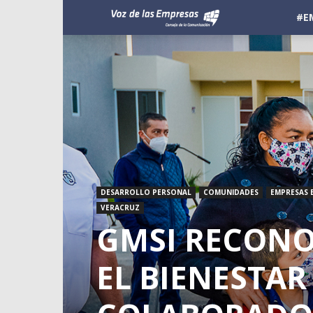
Voz
#E
de
las
Empresas
DESARROLLO PERSONAL
COMUNIDADES
EMPRESAS 
VERACRUZ
GMSI RECONO
EL BIENESTAR