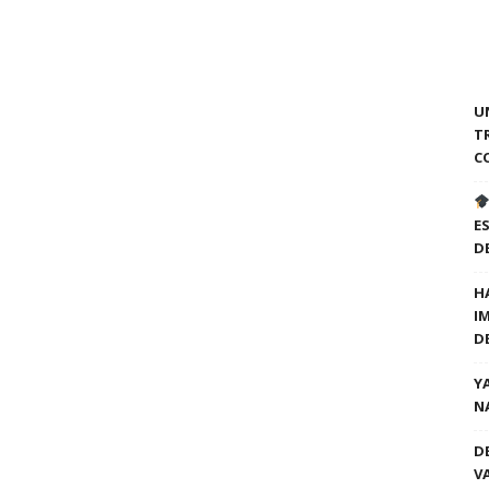
U
T
C
E
D
H
I
D
Y
N
D
V