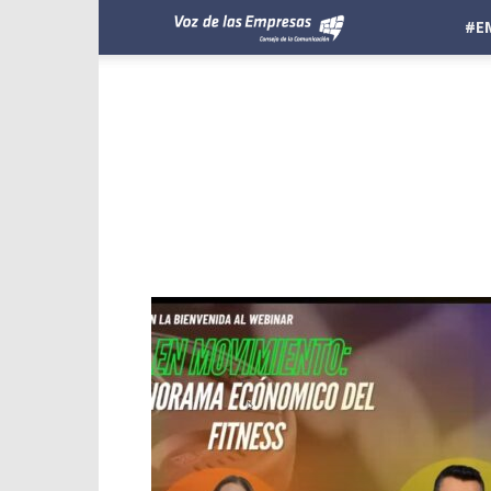
Voz
#E
de
las
Empresas