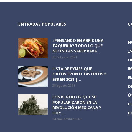
ENTRADAS POPULARES
C
¿PENSANDO EN ABRIR UNA
N
TAQUERÍA? TODO LO QUE
NECESITAS SABER PARA...
¿
26 febrero 2021
L
LISTA DE PYMES QUE
I
OBTUVIERON EL DISTINTIVO
E
ESR EN 2021 |...
28 agosto 2021
D
Ú
LOS PLATILLOS QUE SE
POPULARIZARON EN LA
C
REVOLUCIÓN MEXICANA Y
HOY...
B
24 noviembre 2021