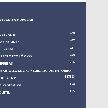
ATEGORÍA POPULAR
468
OVEDADES
437
SABÍAS QUÉ?
281
IDERAZGO
276
MPACTO ECONÓMICO
256
MPRESAS
ESARROLLO SOCIAL Y CUIDADO DEL ENTORNO
147
163
TIL PARA MÍ
108
ICLO DE VALOR
105
OLETÍN