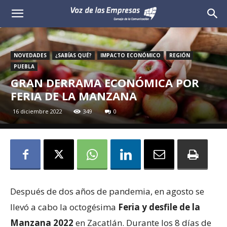
Voz
de
NOVEDADES
¿SABÍAS QUÉ?
IMPACTO ECONÓMICO
REGIÓN
las
PUEBLA
GRAN DERRAMA ECONÓMICA POR
Empresas
FERIA DE LA MANZANA
16 diciembre 2022
349
0
Después de dos años de pandemia, en agosto se
llevó a cabo la octogésima
Feria y desfile de la
Manzana 2022
en Zacatlán. Durante los 8 días de