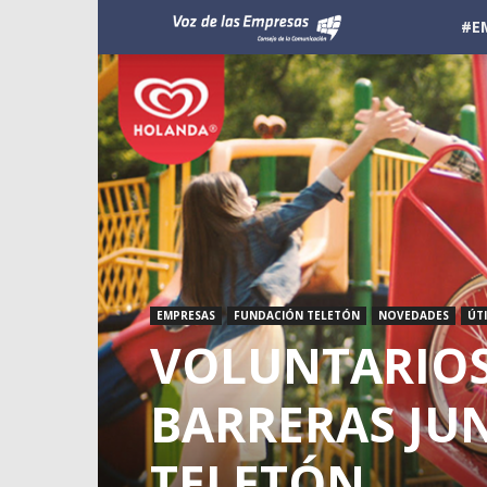
Voz
#E
de
las
Empresas
EMPRESAS
FUNDACIÓN TELETÓN
NOVEDADES
ÚTI
VOLUNTARIOS
BARRERAS JU
TELETÓN