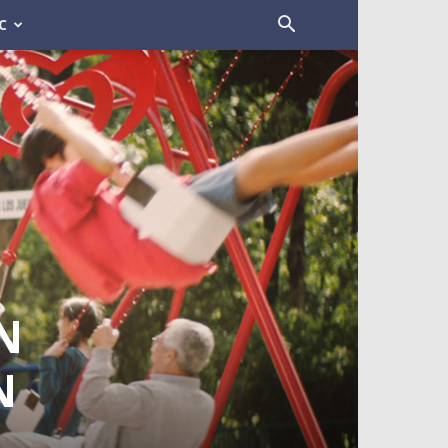
C
N
N