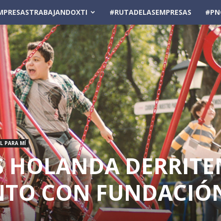
MPRESASTRABAJANDOXTI
#RUTADELASEMPRESAS
#PN
L PARA MÍ
 HOLANDA DERRITE
NTO CON FUNDACIÓ