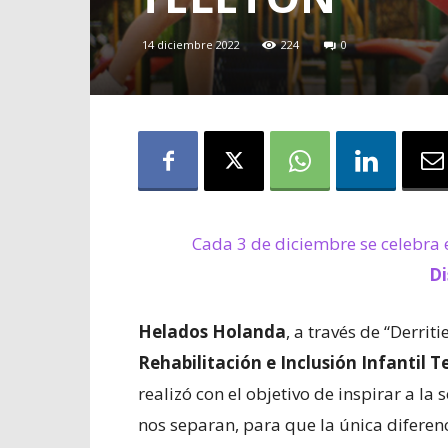
14 diciembre 2022
224
0
Cada 3 de diciembre se celebra 
Di
Helados Holanda
,
a través de “Derriti
Rehabilitación e Inclusión Infantil T
realizó con el objetivo de inspirar a l
nos separan, para que la única diferenc