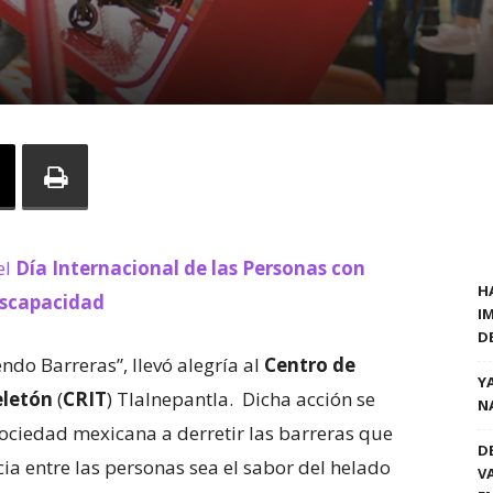
el
Día Internacional de las Personas con
H
scapacidad
I
D
endo Barreras”, llevó alegría al
Centro de
Y
eletón
(
CRIT
) Tlalnepantla. Dicha acción se
N
a sociedad mexicana a derretir las barreras que
D
ia entre las personas sea el sabor del helado
V