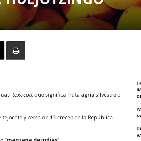
H
I
huatl
texocotl
, que significa fruta agria silvestre o
D
Y
N
 tejocote y cerca de 13 crecen en la República
D
V
o “
manzana de indias
”.