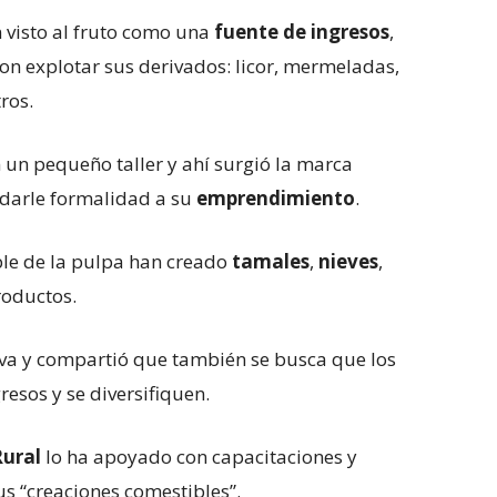
 visto al fruto como una
fuente de ingresos
,
on explotar sus derivados: licor, mermeladas,
ros.
 un pequeño taller y ahí surgió la marca
a darle formalidad a su
emprendimiento
.
oble de la pulpa han creado
tamales
,
nieves
,
roductos.
iva y compartió que también se busca que los
esos y se diversifiquen.
Rural
lo ha apoyado con capacitaciones y
s “creaciones comestibles”.