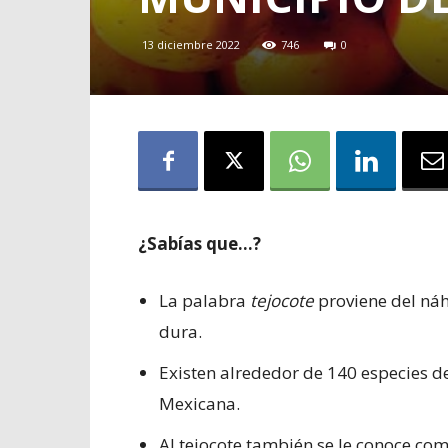
13 diciembre 2022
746
0
¿Sabías que…?
La palabra
tejocote
proviene del ná
dura.
Existen alrededor de 140 especies de
Mexicana.
Al tejocote también se le conoce com