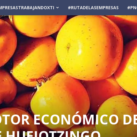
MPRESASTRABAJANDOXTI
#RUTADELASEMPRESAS
#PN
OTOR ECONÓMICO D
E HUEJOTZINGO