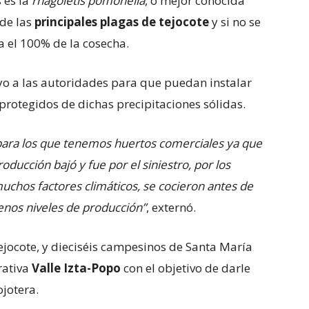
 es la
rhagoletis pomonella
, o mejor conocida
 de las
principales plagas de tejocote
y si no se
 el 100% de la cosecha.
o a las autoridades para que puedan instalar
protegidos de dichas precipitaciones sólidas.
para los que tenemos huertos comerciales ya que
ducción bajó y fue por el siniestro, por los
uchos factores climáticos, se cocieron antes de
uenos niveles de producción”
, externó.
tejocote, y dieciséis campesinos de Santa María
rativa
Valle Izta-Popo
con el objetivo de darle
jotera.