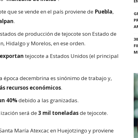
E
ote que se vende en el país proviene de
Puebla
,
G
P
alpan
.
A
estados de producción de tejocote son Estado de
3
n, Hidalgo y Morelos, en ese orden.
F
M
exportan
tejocote a Estados Unidos (el principal
la época decembrina es sinónimo de trabajo y,
s recursos económicos
.
 un 40%
debido a las granizadas.
ización será de
3 mil toneladas
de tejocote.
 Santa María Atexcac en Huejotzingo y proviene