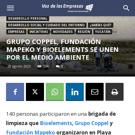
Voz
DESARROLLO PERSONAL
de
DESARROLLO SOCIAL Y CUIDADO DEL ENTORNO
¿SABÍAS QUÉ?
EMPRESAS
INICIATIVAS
NOVEDADES
REGIÓN
YUCATÁN
las
GRUPO COPPEL, FUNDACIÓN
MAPEKO Y BIOELEMENTS SE UNEN
Empresas
POR EL MEDIO AMBIENTE
28 agosto 2023
334
0
140 personas participaron en una
brigada de
limpieza que
Bioelements
,
Grupo Coppel
y
Fundación Mapeko
organizaron en Playa