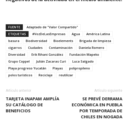
FUENTE
Adaptado de "Valor Compartido"
ETIQUETAS
#VozDeLasEmpresas
Agua
América Latina
basura
Biodiversidad
Bioelements
Brigada de limpieza
cigarros
Ciudades
Contaminación
Daniela Romero
Diversidad
Erik Rihani González
Fundación Mapeko
Grupo Coppel
Julián Zacaras Curi
Luca Salgado
Playa progreso Yucatán
Playas
polipropileno
polos turísticos
Reciclaje
reutilizar
Artículo anterior
Artículo siguiente
TARJETA INAPAM AMPLÍA
SE PREVÉ DERRAMA
SU CATÁLOGO DE
ECONÓMICA EN PUEBLA
BENEFICIOS
POR TEMPORADA DE
CHILES EN NOGADA