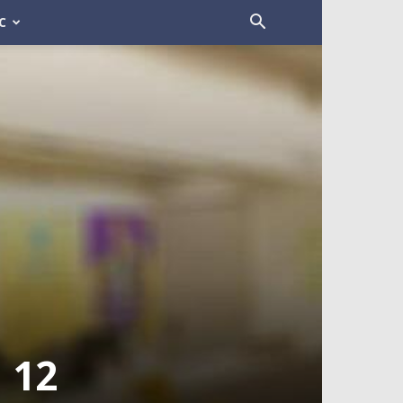
C
 12