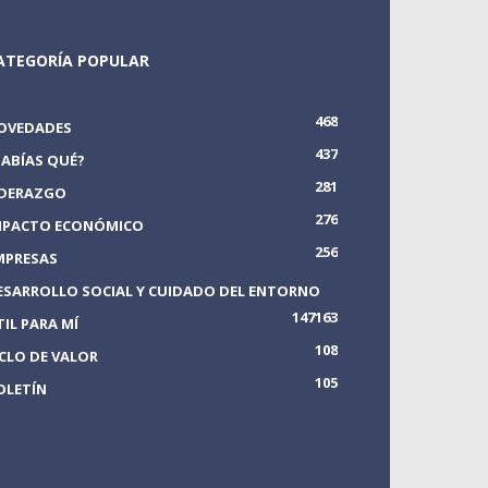
ATEGORÍA POPULAR
468
OVEDADES
437
SABÍAS QUÉ?
281
IDERAZGO
276
MPACTO ECONÓMICO
256
MPRESAS
ESARROLLO SOCIAL Y CUIDADO DEL ENTORNO
147
163
TIL PARA MÍ
108
ICLO DE VALOR
105
OLETÍN