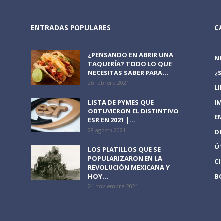
ENTRADAS POPULARES
C
¿PENSANDO EN ABRIR UNA
N
TAQUERÍA? TODO LO QUE
NECESITAS SABER PARA...
¿
26 febrero 2021
L
LISTA DE PYMES QUE
I
OBTUVIERON EL DISTINTIVO
E
ESR EN 2021 |...
28 agosto 2021
D
Ú
LOS PLATILLOS QUE SE
POPULARIZARON EN LA
C
REVOLUCIÓN MEXICANA Y
HOY...
B
24 noviembre 2021