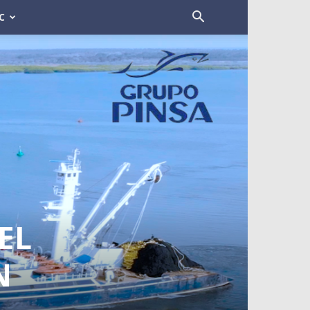
C
EL
N