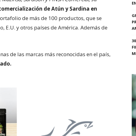
E
y comercialización de Atún y Sardina en
G
ortafolio de más de 100 productos, que se
P
o, E.U. y otros países de América. Además de
A
3
F
nas de las marcas más reconocidas en el país,
M
rado.