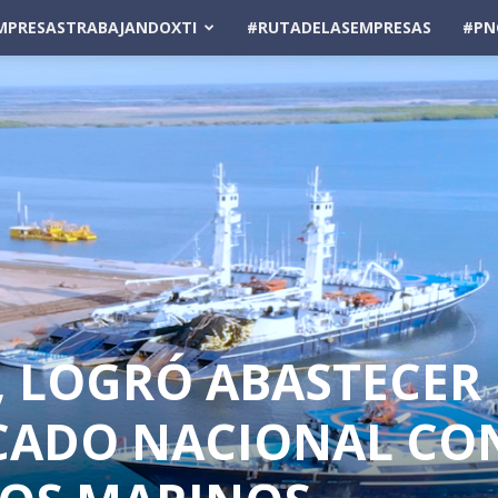
MPRESASTRABAJANDOXTI
#RUTADELASEMPRESAS
#PN
, LOGRÓ ABASTECER 
CADO NACIONAL CO