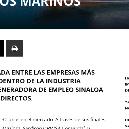
OS MARINOS
DA ENTRE LAS EMPRESAS MÁS
H
DENTRO DE LA INDUSTRIA
I
GENERADORA DE EMPLEO SINALOA
D
 DIRECTOS.
Y
N
30 años en el mercado. A través de sus filiales,
D
V
 Mazinsa, Sardison y PINSA Comercial,
su