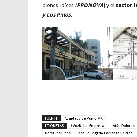
bienes raíces
(PRONOVA
)
y el
sector t
y Los Pinos.
FUENTE
Adaptado de Punto MX
ETIQUETAS
#VozDeLasEmpresas
Atún Dolores
Hotel Los Pinos
José Eduvigildo Carranza Beltrán