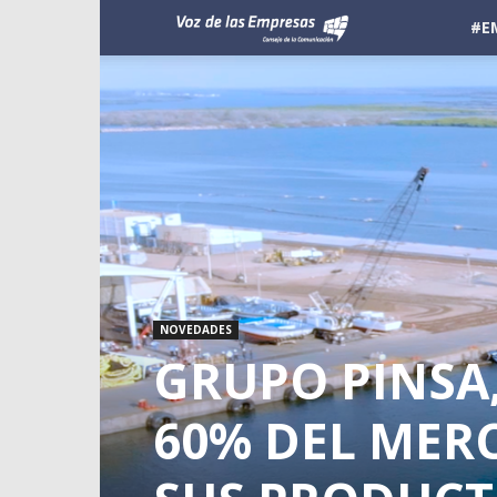
Voz
#E
de
las
Empresas
NOVEDADES
GRUPO PINSA
60% DEL MER