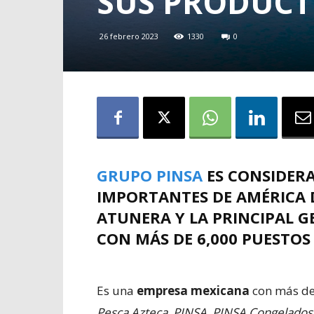
SUS PRODUCT
26 febrero 2023
1330
0
GRUPO PINSA
ES
CONSIDERA
IMPORTANTES DE AMÉRICA 
ATUNERA
Y LA
PRINCIPAL 
CON MÁS DE 6,000 PUESTOS
Es una
empresa mexicana
con más de 
Pesca Azteca, PINSA, PINSA Congelados,