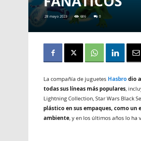
FANÁTICOS
28 mayo 2023
686
0
La compañía de juguetes
Hasbro
dio 
todas sus líneas más populares
, incl
Lightning Collection, Star Wars Black S
plástico en sus empaques, como un e
ambiente
, y en los últimos años lo ha