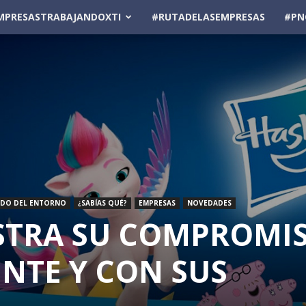
MPRESASTRABAJANDOXTI
#RUTADELASEMPRESAS
#PN
ADO DEL ENTORNO
¿SABÍAS QUÉ?
EMPRESAS
NOVEDADES
STRA SU COMPROMI
NTE Y CON SUS