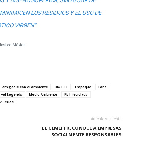
 Y DISEÑO SUPERIOR, SIN DEJAR DE
INIMICEN LOS RESIDUOS Y EL USO DE
TICO VIRGEN”.
Hasbro México
Amigable con el ambiente
Bio-PET
Empaque
Fans
rvel Legends
Medio Ambiente
PET reciclado
k Series
Artículo siguiente
EL CEMEFI RECONOCE A EMPRESAS
SOCIALMENTE RESPONSABLES