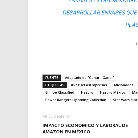
ENVASES EXTRAORDINARIOS
DESARROLLAR ENVASES QUE M
PLÁS
FUENTE
Adaptado de "Ganar - Ganar"
ETIQUETAS
#VozDeLasEmpresas
Aficionados
G.I. Joe Classified
Hasbro
Hasbro México
Ma
Power Rangers Lightning Collection
Star Wars Blac
Artículo anterior
IMPACTO ECONÓMICO Y LABORAL DE
AMAZON EN MÉXICO