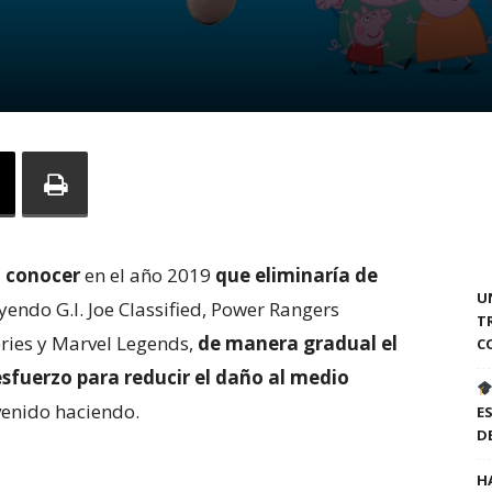
a conocer
en el año 2019
que eliminaría de
U
uyendo G.I. Joe Classified, Power Rangers
T
eries y Marvel Legends,
de manera gradual el
C
sfuerzo para reducir el daño al medio
 venido haciendo.
E
D
H