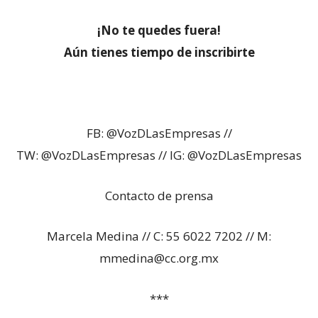
¡No te quedes fuera!
Aún tienes tiempo de inscribirte
FB: @VozDLasEmpresas //
TW: @VozDLasEmpresas // IG: @VozDLasEmpresas
Contacto de prensa
Marcela Medina // C: 55 6022 7202 // M:
mmedina@cc.org.mx
***