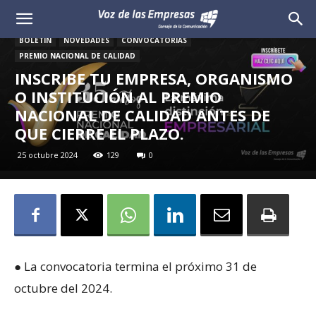
Voz
BOLETÍN
NOVEDADES
CONVOCATORIAS
de
PREMIO NACIONAL DE CALIDAD
INSCRIBE TU EMPRESA, ORGANISMO
las
O INSTITUCIÓN AL PREMIO
NACIONAL DE CALIDAD ANTES DE
Empresas
QUE CIERRE EL PLAZO.
25 octubre 2024
129
0
● La convocatoria termina el próximo 31 de
octubre del 2024.