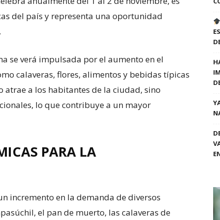
 celebra anualmente del 1 al 2 de noviembre, es
C
as del país y representa una oportunidad
.
E
D
ma se verá impulsada por el aumento en el
H
I
o calaveras, flores, alimentos y bebidas típicas
D
 atrae a los habitantes de la ciudad, sino
Y
acionales, lo que contribuye a un mayor
N
D
V
MICAS PARA LA
E
 un incremento en la demanda de diversos
mpasúchil, el pan de muerto, las calaveras de