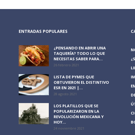
ENTRADAS POPULARES
C
¿PENSANDO EN ABRIR UNA
N
TAQUERÍA? TODO LO QUE
NECESITAS SABER PARA...
¿
26 febrero 2021
L
LISTA DE PYMES QUE
I
OBTUVIERON EL DISTINTIVO
E
ESR EN 2021 |...
28 agosto 2021
D
Ú
LOS PLATILLOS QUE SE
POPULARIZARON EN LA
C
REVOLUCIÓN MEXICANA Y
HOY...
B
24 noviembre 2021