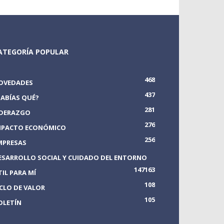
ATEGORÍA POPULAR
468
OVEDADES
437
SABÍAS QUÉ?
281
IDERAZGO
276
MPACTO ECONÓMICO
256
MPRESAS
ESARROLLO SOCIAL Y CUIDADO DEL ENTORNO
147
163
TIL PARA MÍ
108
ICLO DE VALOR
105
OLETÍN