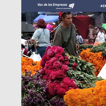
Voz
#E
de
las
Empresas