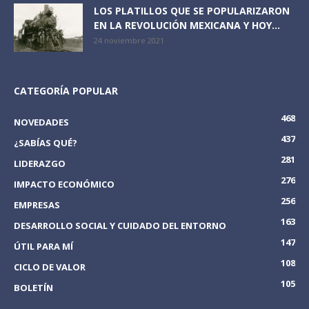
LOS PLATILLOS QUE SE POPULARIZARON
EN LA REVOLUCIÓN MEXICANA Y HOY...
24 noviembre 2021
CATEGORÍA POPULAR
468
NOVEDADES
437
¿SABÍAS QUÉ?
281
LIDERAZGO
276
IMPACTO ECONÓMICO
256
EMPRESAS
163
DESARROLLO SOCIAL Y CUIDADO DEL ENTORNO
147
ÚTIL PARA MÍ
108
CICLO DE VALOR
105
BOLETÍN