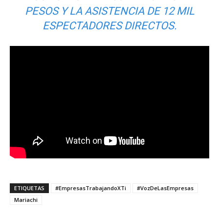
PESOS Y LA ASISTENCIA DE 12 MIL
ESPECTADORES DIRECTOS.
ETIQUETAS
#EmpresasTrabajandoXTi
#VozDeLasEmpresas
Mariachi