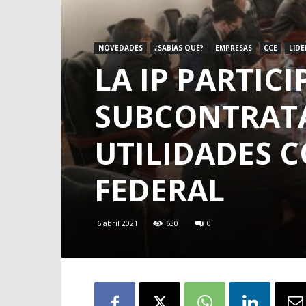
NOVEDADES
¿SABÍAS QUÉ?
EMPRESAS
CCE
LID
LA IP PARTIC
SUBCONTRATA
UTILIDADES 
FEDERAL
6 abril 2021
630
0