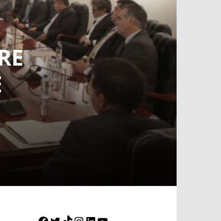
RE
E
Facebook
Twitter
TikTok
Instagram
LinkedIn
YouTube