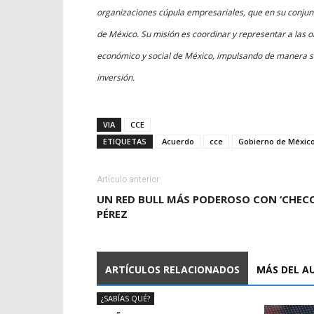
organizaciones cúpula empresariales, que en su conjunt
de México. Su misión es coordinar y representar a las o
económico y social de México, impulsando de manera sus
inversión.
VIA
CCE
ETIQUETAS
Acuerdo
cce
Gobierno de Méxic
Artículo anterior
UN RED BULL MÁS PODEROSO CON ‘CHECO
PÉREZ
ARTÍCULOS RELACIONADOS
MÁS DEL A
¿SABÍAS QUÉ?