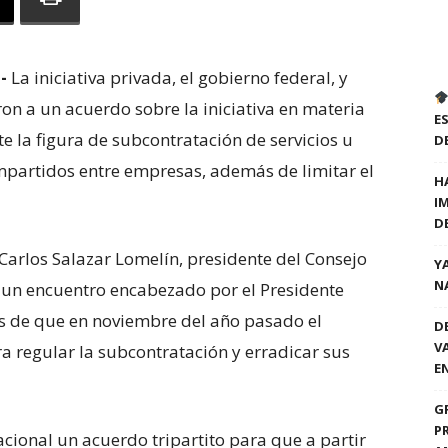
.-
La iniciativa privada, el gobierno federal, y
ron a un acuerdo sobre la iniciativa en materia
E
e la figura de subcontratación de servicios u
D
ompartidos entre empresas, además de limitar el
H
I
D
Carlos Salazar Lomelín, presidente del Consejo
Y
N
 un encuentro encabezado por el Presidente
 de que en noviembre del año pasado el
D
V
a regular la subcontratación y erradicar sus
E
G
P
acional un acuerdo tripartito para que a partir