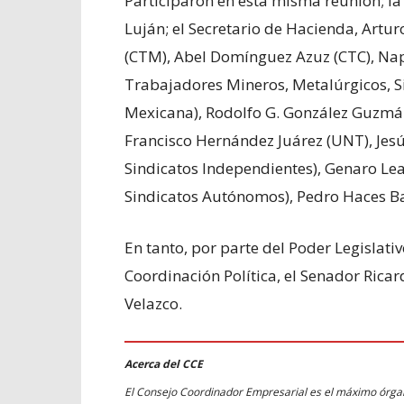
Participaron en esta misma reunión; la
Luján; el Secretario de Hacienda, Artu
(CTM), Abel Domínguez Azuz (CTC), Na
Trabajadores Mineros, Metalúrgicos, Si
Mexicana), Rodolfo G. González Guzmán
Francisco Hernández Juárez (UNT), Jes
Sindicatos Independientes), Genaro Le
Sindicatos Autónomos), Pedro Haces B
En tanto, por parte del Poder Legislati
Coordinación Política, el Senador Rica
Velazco.
Acerca del CCE
El Consejo Coordinador Empresarial es el máximo órgano