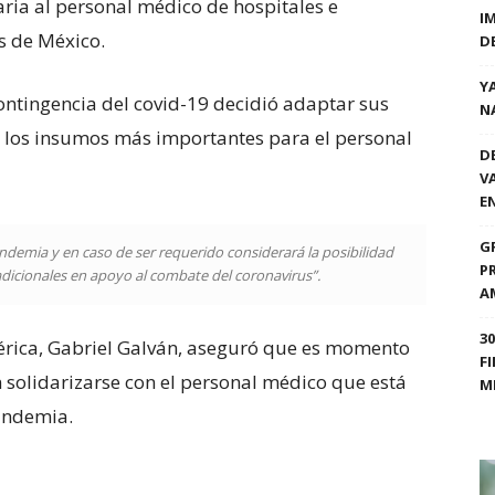
aria al personal médico de hospitales e
I
s de México.
D
Y
ontingencia del covid-19 decidió adaptar sus
N
e los insumos más importantes para el personal
D
V
E
G
andemia y en caso de ser requerido considerará la posibilidad
P
 adicionales en apoyo al combate del coronavirus”.
A
3
mérica, Gabriel Galván, aseguró que es momento
F
 solidarizarse con el personal médico que está
M
pandemia.