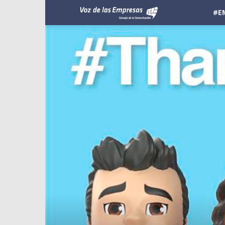
Voz
#E
de
las
Empresas