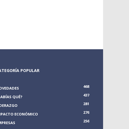
ATEGORÍA POPULAR
468
OVEDADES
437
SABÍAS QUÉ?
281
IDERAZGO
276
MPACTO ECONÓMICO
256
MPRESAS