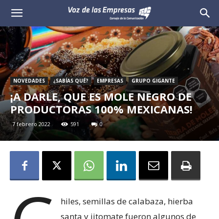
Voz
de
las
NOVEDADES
¿SABÍAS QUÉ?
EMPRESAS
GRUPO GIGANTE
Empresas
¡A DARLE, QUE ES MOLE NEGRO DE
PRODUCTORAS 100% MEXICANAS!
7 febrero 2022
591
0
hiles, semillas de calabaza, hierba
santa y jitomate fueron algunos de