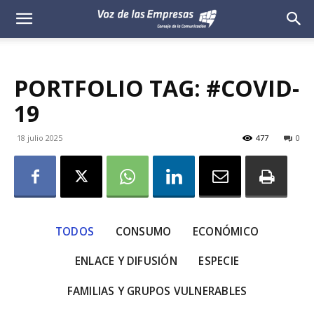
Voz
de
PORTFOLIO TAG: #COVID-
las
19
Empresas
18 julio 2025
477
0
TODOS
CONSUMO
ECONÓMICO
ENLACE Y DIFUSIÓN
ESPECIE
FAMILIAS Y GRUPOS VULNERABLES