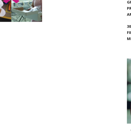
G
P
A
3
F
M