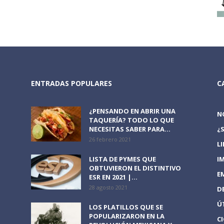
ENTRADAS POPULARES
C
¿PENSANDO EN ABRIR UNA
N
TAQUERÍA? TODO LO QUE
NECESITAS SABER PARA...
¿
26 febrero 2021
L
LISTA DE PYMES QUE
I
OBTUVIERON EL DISTINTIVO
E
ESR EN 2021 |...
28 agosto 2021
D
Ú
LOS PLATILLOS QUE SE
POPULARIZARON EN LA
C