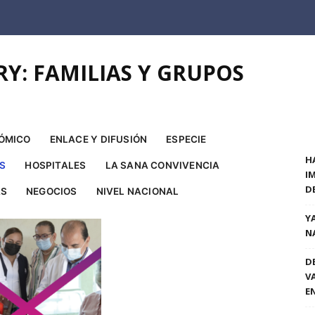
Y: FAMILIAS Y GRUPOS
ÓMICO
ENLACE Y DIFUSIÓN
ESPECIE
H
ES
HOSPITALES
LA SANA CONVIVENCIA
I
D
AS
NEGOCIOS
NIVEL NACIONAL
Y
N
D
V
E