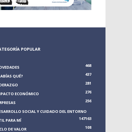
ATEGORÍA POPULAR
468
OVEDADES
437
SABÍAS QUÉ?
281
IDERAZGO
276
MPACTO ECONÓMICO
256
MPRESAS
ESARROLLO SOCIAL Y CUIDADO DEL ENTORNO
147
163
TIL PARA MÍ
108
ICLO DE VALOR