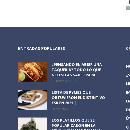
ENTRADAS POPULARES
C
¿PENSANDO EN ABRIR UNA
N
TAQUERÍA? TODO LO QUE
NECESITAS SABER PARA...
¿
26 febrero 2021
L
LISTA DE PYMES QUE
I
OBTUVIERON EL DISTINTIVO
E
ESR EN 2021 |...
28 agosto 2021
D
Ú
LOS PLATILLOS QUE SE
POPULARIZARON EN LA
C