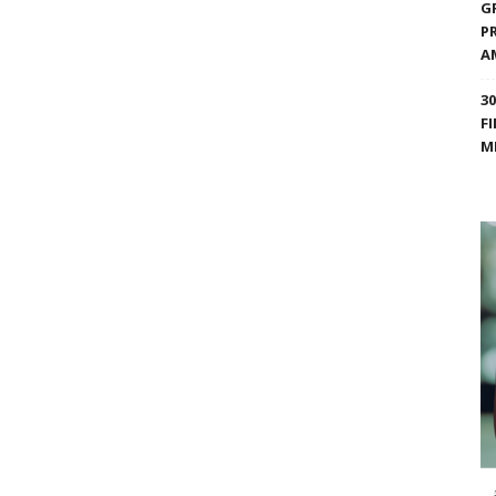
G
P
A
3
F
M