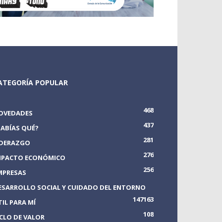
ATEGORÍA POPULAR
468
OVEDADES
437
SABÍAS QUÉ?
281
IDERAZGO
276
MPACTO ECONÓMICO
256
MPRESAS
ESARROLLO SOCIAL Y CUIDADO DEL ENTORNO
147
163
TIL PARA MÍ
108
ICLO DE VALOR