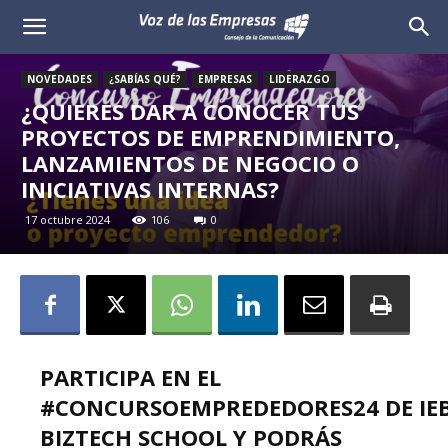
Voz
de
NOVEDADES
¿SABÍAS QUÉ?
EMPRESAS
LIDERAZGO
¿QUIERES DAR A CONOCER TUS
las
PROYECTOS DE EMPRENDIMIENTO,
LANZAMIENTOS DE NEGOCIO O
Empresas
INICIATIVAS INTERNAS?
17 octubre 2024
106
0
PARTICIPA EN EL
#CONCURSOEMPREDEDORES24
DE
IE
BIZTECH SCHOOL
Y PODRÁS