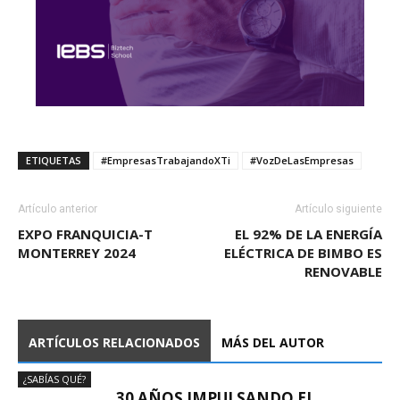
ETIQUETAS
#EmpresasTrabajandoXTi
#VozDeLasEmpresas
Artículo anterior
Artículo siguiente
EXPO FRANQUICIA-T
EL 92% DE LA ENERGÍA
MONTERREY 2024
ELÉCTRICA DE BIMBO ES
RENOVABLE
ARTÍCULOS RELACIONADOS
MÁS DEL AUTOR
¿SABÍAS QUÉ?
30 AÑOS IMPULSANDO EL