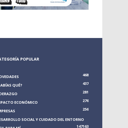
ATEGORÍA POPULAR
468
OVEDADES
437
SABÍAS QUÉ?
281
IDERAZGO
276
MPACTO ECONÓMICO
256
MPRESAS
ESARROLLO SOCIAL Y CUIDADO DEL ENTORNO
147
163