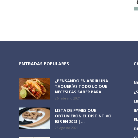
ENTRADAS POPULARES
C
¿PENSANDO EN ABRIR UNA
N
TAQUERÍA? TODO LO QUE
NECESITAS SABER PARA...
¿
26 febrero 2021
L
LISTA DE PYMES QUE
I
OBTUVIERON EL DISTINTIVO
E
ESR EN 2021 |...
28 agosto 2021
D