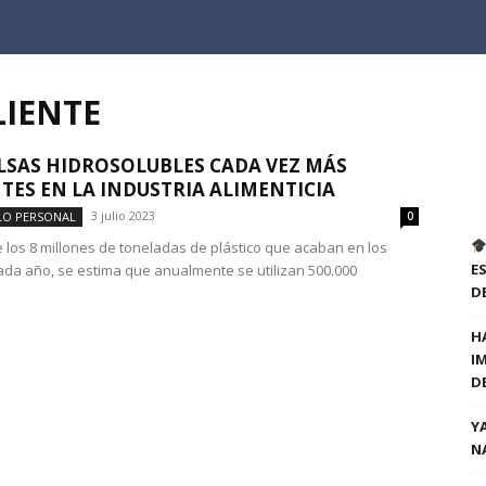
LIENTE
LSAS HIDROSOLUBLES CADA VEZ MÁS
TES EN LA INDUSTRIA ALIMENTICIA
3 julio 2023
LO PERSONAL
0
los 8 millones de toneladas de plástico que acaban en los
E
da año, se estima que anualmente se utilizan 500.000
D
H
I
D
Y
N