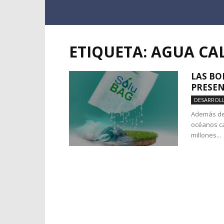
ETIQUETA: AGUA CA
LAS BO
PRESEN
DESARROL
Además de 
océanos ca
millones...