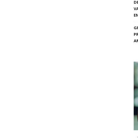
D
V
E
G
P
A