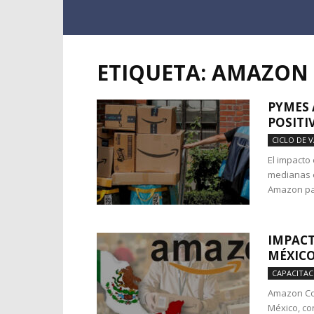
ETIQUETA: AMAZON
PYMES 
POSITI
CICLO DE 
El impacto
medianas e
Amazon par
IMPACT
MÉXIC
CAPACITAC
Amazon Con
México, co