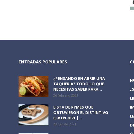
ENTRADAS POPULARES
C
¿PENSANDO EN ABRIR UNA
N
TAQUERÍA? TODO LO QUE
NECESITAS SABER PARA...
¿
26 febrero 2021
L
LISTA DE PYMES QUE
I
OBTUVIERON EL DISTINTIVO
E
ESR EN 2021 |...
28 agosto 2021
D