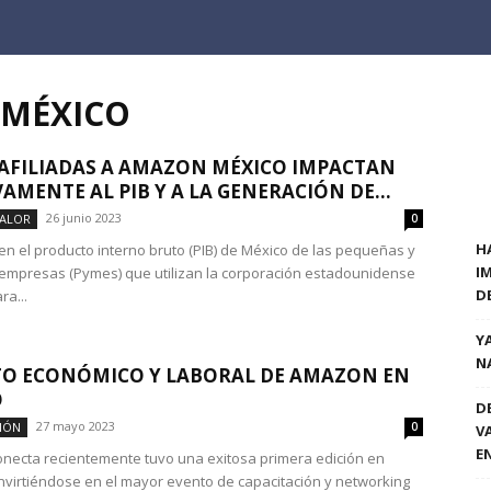
 MÉXICO
AFILIADAS A AMAZON MÉXICO IMPACTAN
VAMENTE AL PIB Y A LA GENERACIÓN DE...
26 junio 2023
VALOR
0
H
 en el producto interno bruto (PIB) de México de las pequeñas y
I
mpresas (Pymes) que utilizan la corporación estadounidense
D
a...
Y
N
O ECONÓMICO Y LABORAL DE AMAZON EN
O
D
27 mayo 2023
IÓN
0
V
E
ecta recientemente tuvo una exitosa primera edición en
nvirtiéndose en el mayor evento de capacitación y networking