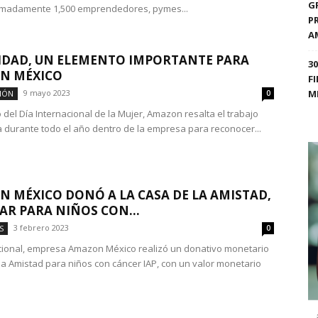
G
imadamente 1,500 emprendedores, pymes...
P
A
IDAD, UN ELEMENTO IMPORTANTE PARA
3
N MÉXICO
F
9 mayo 2023
M
IÓN
0
 del Día Internacional de la Mujer, Amazon resalta el trabajo
a durante todo el año dentro de la empresa para reconocer...
 MÉXICO DONÓ A LA CASA DE LA AMISTAD,
AR PARA NIÑOS CON...
3 febrero 2023
S
0
cional, empresa Amazon México realizó un donativo monetario
la Amistad para niños con cáncer IAP, con un valor monetario