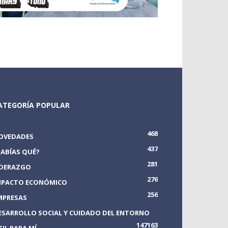
ATEGORÍA POPULAR
468
OVEDADES
437
SABÍAS QUÉ?
281
IDERAZGO
276
MPACTO ECONÓMICO
256
MPRESAS
ESARROLLO SOCIAL Y CUIDADO DEL ENTORNO
147
163