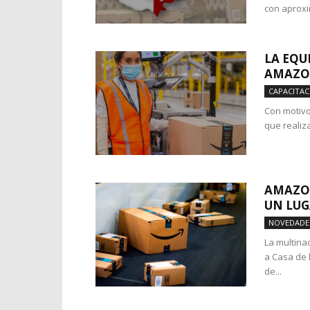
con aprox
LA EQU
AMAZO
CAPACITAC
Con motivo
que realiz
AMAZON
UN LUG
NOVEDADE
La multina
a Casa de 
de...