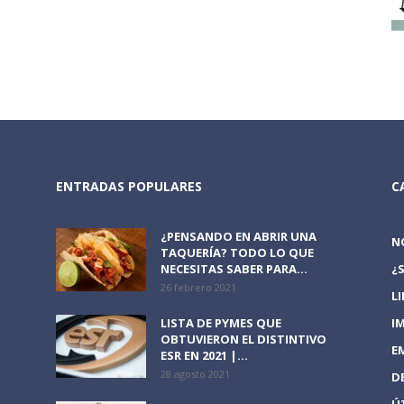
ENTRADAS POPULARES
C
¿PENSANDO EN ABRIR UNA
N
TAQUERÍA? TODO LO QUE
NECESITAS SABER PARA...
¿
26 febrero 2021
L
LISTA DE PYMES QUE
I
OBTUVIERON EL DISTINTIVO
E
ESR EN 2021 |...
28 agosto 2021
D