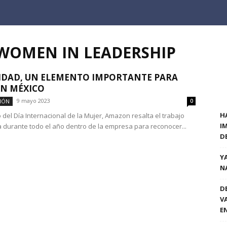
 WOMEN IN LEADERSHIP
IDAD, UN ELEMENTO IMPORTANTE PARA
N MÉXICO
9 mayo 2023
IÓN
0
H
 del Día Internacional de la Mujer, Amazon resalta el trabajo
I
a durante todo el año dentro de la empresa para reconocer...
D
Y
N
D
V
E