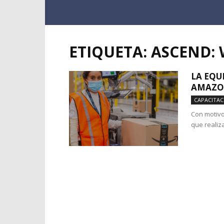
ETIQUETA: ASCEND:
LA EQU
AMAZO
CAPACITAC
Con motivo
que realiz