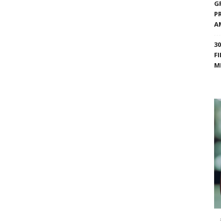
G
P
A
3
F
M