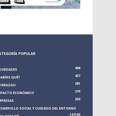
ATEGORÍA POPULAR
468
OVEDADES
437
SABÍAS QUÉ?
281
IDERAZGO
276
MPACTO ECONÓMICO
256
MPRESAS
ESARROLLO SOCIAL Y CUIDADO DEL ENTORNO
147
163