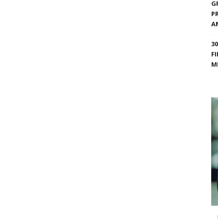
G
P
A
3
F
M