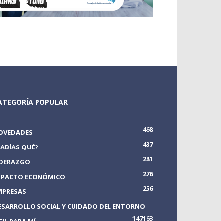
ATEGORÍA POPULAR
468
OVEDADES
437
SABÍAS QUÉ?
281
IDERAZGO
276
MPACTO ECONÓMICO
256
MPRESAS
ESARROLLO SOCIAL Y CUIDADO DEL ENTORNO
147
163