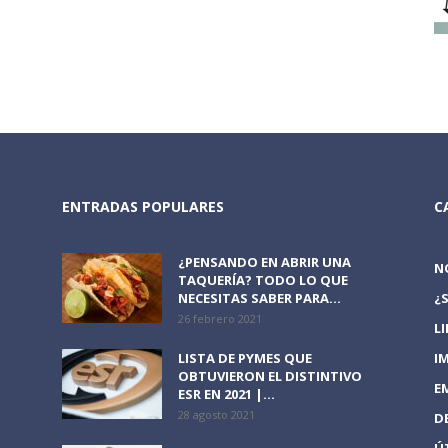
ENTRADAS POPULARES
C
¿PENSANDO EN ABRIR UNA
N
TAQUERÍA? TODO LO QUE
NECESITAS SABER PARA...
¿
26 febrero 2021
L
LISTA DE PYMES QUE
I
OBTUVIERON EL DISTINTIVO
E
ESR EN 2021 |...
28 agosto 2021
D