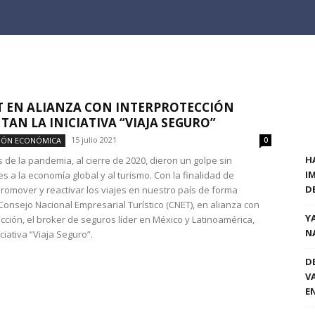
T EN ALIANZA CON INTERPROTECCIÓN
TAN LA INICIATIVA “VIAJA SEGURO”
15 julio 2021
CIÓN ECONÓMICA
0
H
 de la pandemia, al cierre de 2020, dieron un golpe sin
I
s a la economía global y al turismo. Con la finalidad de
D
promover y reactivar los viajes en nuestro país de forma
 Consejo Nacional Empresarial Turístico (CNET), en alianza con
Y
cción, el broker de seguros líder en México y Latinoamérica,
N
iciativa “Viaja Seguro”.
D
V
E