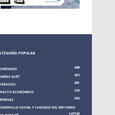
ATEGORÍA POPULAR
468
OVEDADES
437
SABÍAS QUÉ?
281
IDERAZGO
276
MPACTO ECONÓMICO
256
MPRESAS
ESARROLLO SOCIAL Y CUIDADO DEL ENTORNO
147
163