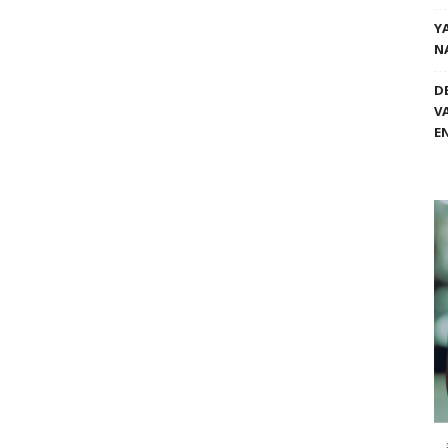
Y
N
D
V
E