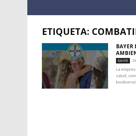
ETIQUETA: COMBATI
BAYER 
AMBIEN
26
BAYER
La empresa
salud, comb
biodiversid