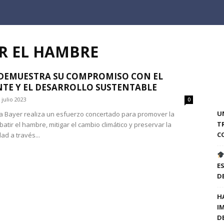
R EL HAMBRE
DEMUESTRA SU COMPROMISO CON EL
TE Y EL DESARROLLO SUSTENTABLE
 julio 2023
0
U
 Bayer realiza un esfuerzo concertado para promover la
T
atir el hambre, mitigar el cambio climático y preservar la
C
ad a través...
E
D
H
I
D