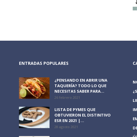
ENTRADAS POPULARES
C
¿PENSANDO EN ABRIR UNA
N
TAQUERÍA? TODO LO QUE
NECESITAS SABER PARA...
¿
26 febrero 2021
L
LISTA DE PYMES QUE
I
OBTUVIERON EL DISTINTIVO
E
ESR EN 2021 |...
28 agosto 2021
D