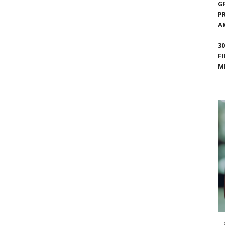
G
P
A
3
F
M