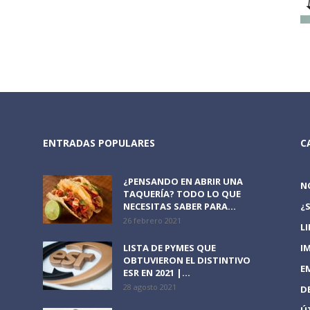
ENTRADAS POPULARES
C
¿PENSANDO EN ABRIR UNA
N
TAQUERÍA? TODO LO QUE
NECESITAS SABER PARA...
¿
26 febrero 2021
L
LISTA DE PYMES QUE
I
OBTUVIERON EL DISTINTIVO
E
ESR EN 2021 |...
28 agosto 2021
D