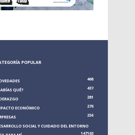
ATEGORÍA POPULAR
468
OVEDADES
437
SABÍAS QUÉ?
281
IDERAZGO
276
MPACTO ECONÓMICO
256
MPRESAS
ESARROLLO SOCIAL Y CUIDADO DEL ENTORNO
147
163