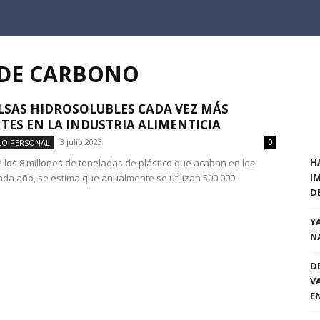
 DE CARBONO
LSAS HIDROSOLUBLES CADA VEZ MÁS
TES EN LA INDUSTRIA ALIMENTICIA
3 julio 2023
LO PERSONAL
0
H
los 8 millones de toneladas de plástico que acaban en los
I
da año, se estima que anualmente se utilizan 500.000
D
Y
N
D
V
E