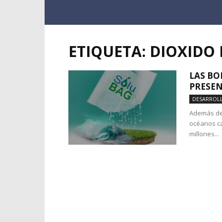
ETIQUETA: DIOXIDO
LAS BO
PRESEN
DESARROL
Además de 
océanos ca
millones...