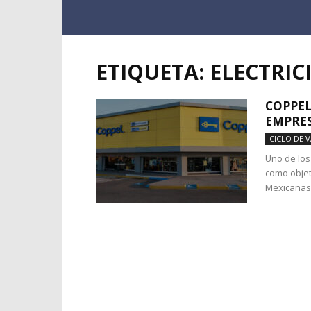
ETIQUETA: ELECTRIC
COPPEL
EMPRE
CICLO DE 
Uno de los
como objet
Mexicanas 