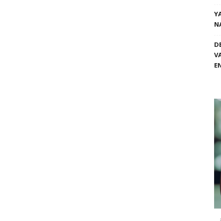
Y
N
D
V
E