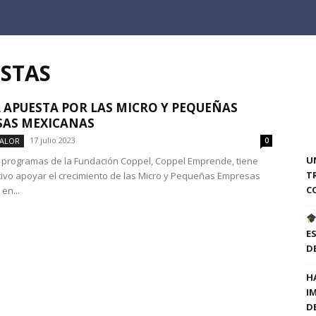
ISTAS
 APUESTA POR LAS MICRO Y PEQUEÑAS
SAS MEXICANAS
17 julio 2023
VALOR
0
U
 programas de la Fundación Coppel, Coppel Emprende, tiene
T
ivo apoyar el crecimiento de las Micro y Pequeñas Empresas
C
en...
E
D
H
I
D