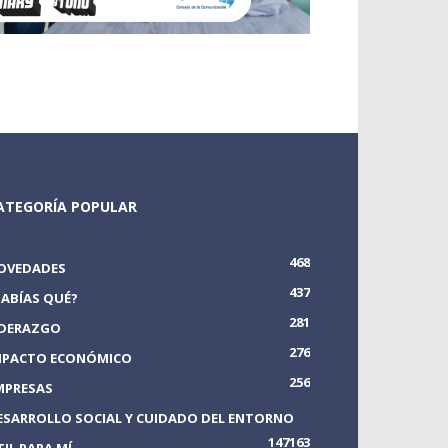
ATEGORÍA POPULAR
468
OVEDADES
437
SABÍAS QUÉ?
281
IDERAZGO
276
MPACTO ECONÓMICO
256
MPRESAS
ESARROLLO SOCIAL Y CUIDADO DEL ENTORNO
147
163