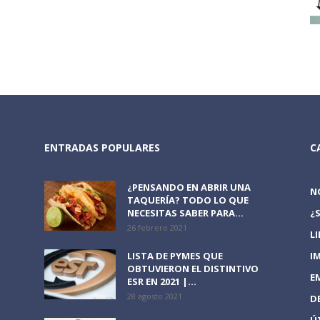
ENTRADAS POPULARES
C
¿PENSANDO EN ABRIR UNA
N
TAQUERÍA? TODO LO QUE
NECESITAS SABER PARA...
¿
26 febrero 2021
L
LISTA DE PYMES QUE
I
OBTUVIERON EL DISTINTIVO
E
ESR EN 2021 |...
28 agosto 2021
D