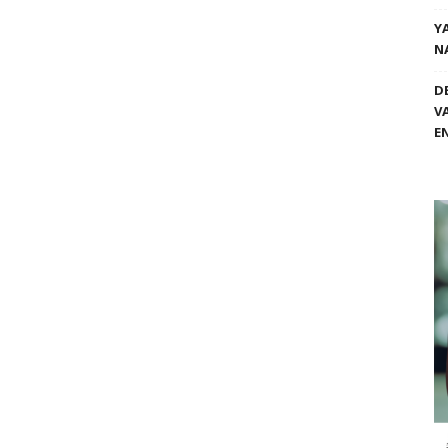
Y
N
D
V
E