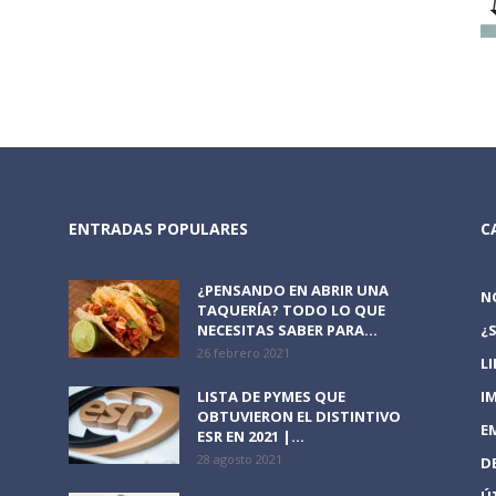
ENTRADAS POPULARES
C
¿PENSANDO EN ABRIR UNA
N
TAQUERÍA? TODO LO QUE
NECESITAS SABER PARA...
¿
26 febrero 2021
L
LISTA DE PYMES QUE
I
OBTUVIERON EL DISTINTIVO
E
ESR EN 2021 |...
28 agosto 2021
D