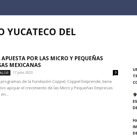
TO YUCATECO DEL
 APUESTA POR LAS MICRO Y PEQUEÑAS
SAS MEXICANAS
U
17 julio 2023
VALOR
0
T
 programas de la Fundación Coppel, Coppel Emprende, tiene
C
ivo apoyar el crecimiento de las Micro y Pequeñas Empresas
en...
E
D
H
I
D