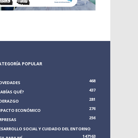
ATEGORÍA POPULAR
468
OVEDADES
437
SABÍAS QUÉ?
281
IDERAZGO
276
MPACTO ECONÓMICO
256
MPRESAS
ESARROLLO SOCIAL Y CUIDADO DEL ENTORNO
147
163