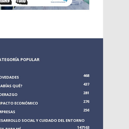
ATEGORÍA POPULAR
468
OVEDADES
437
SABÍAS QUÉ?
281
IDERAZGO
276
MPACTO ECONÓMICO
256
MPRESAS
ESARROLLO SOCIAL Y CUIDADO DEL ENTORNO
147
163