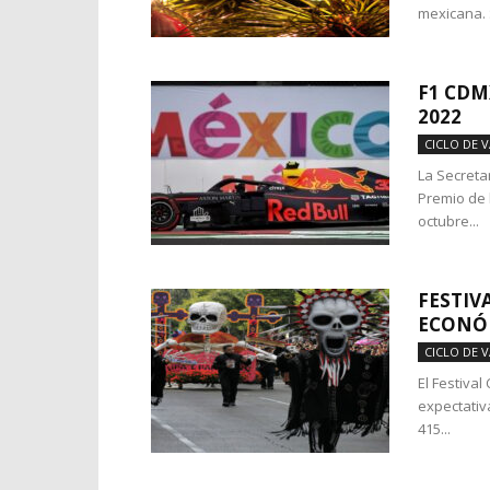
mexicana. 
F1 CDM
2022
CICLO DE 
La Secreta
Premio de 
octubre...
FESTIV
ECONÓM
CICLO DE 
El Festiva
expectativ
415...