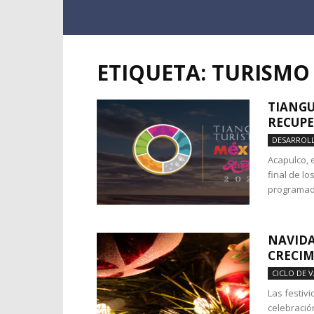
ETIQUETA: TURISMO
TIANGU
RECUPE
DESARROLL
Acapulco, e
final de lo
programado
NAVIDA
CRECI
CICLO DE 
Las festiv
celebració