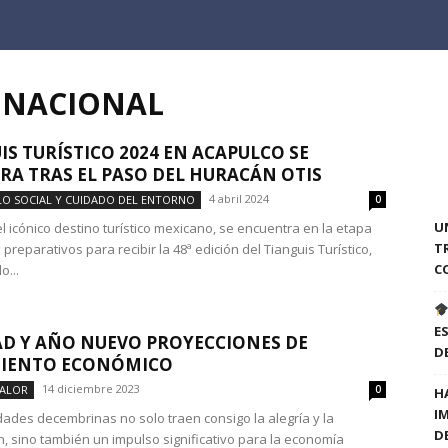
 NACIONAL
IS TURÍSTICO 2024 EN ACAPULCO SE
RA TRAS EL PASO DEL HURACÁN OTIS
4 abril 2024
O SOCIAL Y CUIDADO DEL ENTORNO
0
U
l icónico destino turístico mexicano, se encuentra en la etapa
T
s preparativos para recibir la 48ª edición del Tianguis Turístico,
C
...
E
D Y AÑO NUEVO PROYECCIONES DE
D
MIENTO ECONÓMICO
14 diciembre 2023
VALOR
0
H
I
idades decembrinas no solo traen consigo la alegría y la
D
n, sino también un impulso significativo para la economía