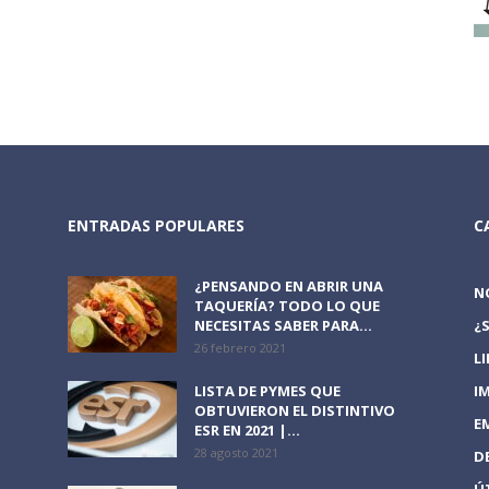
ENTRADAS POPULARES
C
¿PENSANDO EN ABRIR UNA
N
TAQUERÍA? TODO LO QUE
NECESITAS SABER PARA...
¿
26 febrero 2021
L
LISTA DE PYMES QUE
I
OBTUVIERON EL DISTINTIVO
E
ESR EN 2021 |...
28 agosto 2021
D