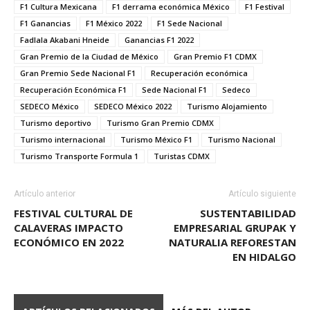
F1 Cultura Mexicana
F1 derrama económica México
F1 Festival
F1 Ganancias
F1 México 2022
F1 Sede Nacional
Fadlala Akabani Hneide
Ganancias F1 2022
Gran Premio de la Ciudad de México
Gran Premio F1 CDMX
Gran Premio Sede Nacional F1
Recuperación económica
Recuperación Económica F1
Sede Nacional F1
Sedeco
SEDECO México
SEDECO México 2022
Turismo Alojamiento
Turismo deportivo
Turismo Gran Premio CDMX
Turismo internacional
Turismo México F1
Turismo Nacional
Turismo Transporte Formula 1
Turistas CDMX
Artículo anterior
Artículo siguiente
FESTIVAL CULTURAL DE
SUSTENTABILIDAD
CALAVERAS IMPACTO
EMPRESARIAL GRUPAK Y
ECONÓMICO EN 2022
NATURALIA REFORESTAN
EN HIDALGO