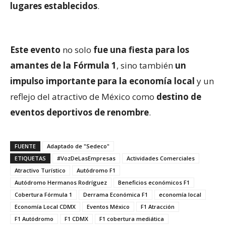
lugares establecidos
.
Este evento
no solo
fue una fiesta para los
amantes de la Fórmula 1
, sino también
un
impulso importante para la economía local
y un
reflejo del atractivo de México como
destino de
eventos deportivos de renombre
.
FUENTE
Adaptado de "Sedeco"
ETIQUETAS
#VozDeLasEmpresas
Actividades Comerciales
Atractivo Turístico
Autódromo F1
Autódromo Hermanos Rodríguez
Beneficios económicos F1
Cobertura Fórmula 1
Derrama Económica F1
economía local
Economía Local CDMX
Eventos México
F1 Atracción
F1 Autódromo
F1 CDMX
F1 cobertura mediática