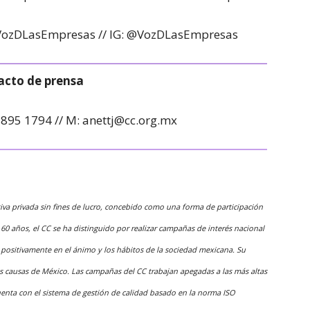
VozDLasEmpresas // IG: @VozDLasEmpresas
acto de prensa
 3895 1794 // M: anettj@cc.org.mx
iva privada sin fines de lucro, concebido como una forma de participación
60 años, el CC se ha distinguido por realizar campañas de interés nacional
r positivamente en el ánimo y los hábitos de la sociedad mexicana. Su
des causas de México. Las campañas del CC trabajan apegadas a las más altas
cuenta con el sistema de gestión de calidad basado en la norma ISO