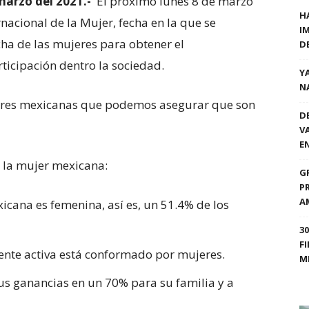
marzo del 2021.-
El próximo lunes 8 de marzo
H
nacional de la Mujer, fecha en la que se
I
cha de las mujeres para obtener el
D
ticipación dentro la sociedad.
Y
N
jeres mexicanas que podemos asegurar que son
D
V
E
 la mujer mexicana:
G
P
A
icana es femenina, así es, un 51.4% de los
3
F
nte activa está conformado por mujeres.
M
us ganancias en un 70% para su familia y a