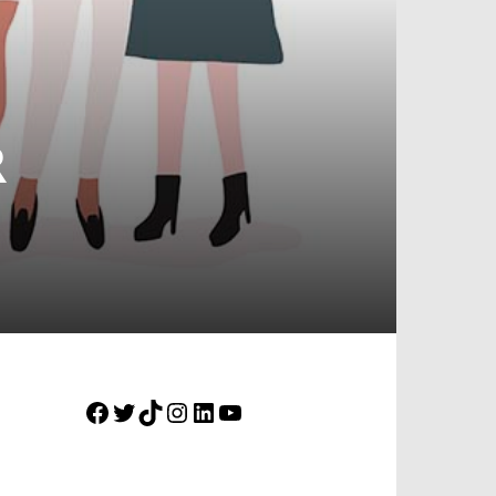
R
Facebook
Twitter
TikTok
Instagram
LinkedIn
YouTube