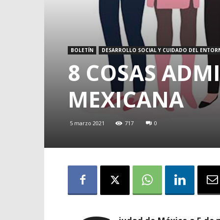
BOLETÍN
DESARROLLO SOCIAL Y CUIDADO DEL ENTOR
8 COSAS ADMI
MEXICANA
5 marzo 2021
717
0