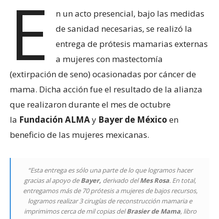
E
n un acto presencial, bajo las medidas
de sanidad necesarias, se realizó la
entrega de prótesis mamarias externas
a mujeres con mastectomía
(extirpación de seno) ocasionadas por cáncer de
mama. Dicha acción fue el resultado de la alianza
que realizaron durante el mes de octubre
la
Fundación ALMA
y
Bayer de México
en
beneficio de las mujeres mexicanas.
“Esta entrega es sólo una parte de lo que logramos hacer
gracias al apoyo de
Bayer,
derivado del
Mes Rosa
. En total,
entregamos más de 70 prótesis a mujeres de bajos recursos,
logramos realizar 3 cirugías de reconstrucción mamaria e
imprimimos cerca de mil copias del
Brasier de Mam
a
, libro