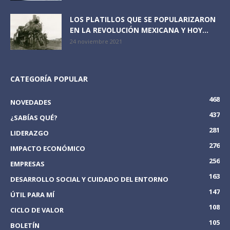
LOS PLATILLOS QUE SE POPULARIZARON
EN LA REVOLUCIÓN MEXICANA Y HOY...
24 noviembre 2021
CATEGORÍA POPULAR
468
NOVEDADES
437
¿SABÍAS QUÉ?
281
LIDERAZGO
276
IMPACTO ECONÓMICO
256
EMPRESAS
163
DESARROLLO SOCIAL Y CUIDADO DEL ENTORNO
147
ÚTIL PARA MÍ
108
CICLO DE VALOR
105
BOLETÍN