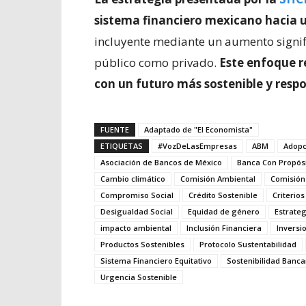
sistema financiero mexicano hacia u
incluyente mediante un aumento signifi
público como privado.
Este enfoque r
con un futuro más sostenible y resp
FUENTE
Adaptado de "El Economista"
ETIQUETAS
#VozDeLasEmpresas
ABM
Adopc
Asociación de Bancos de México
Banca Con Propós
Cambio climático
Comisión Ambiental
Comisión
Compromiso Social
Crédito Sostenible
Criterio
Desigualdad Social
Equidad de género
Estrateg
impacto ambiental
Inclusión Financiera
Inversi
Productos Sostenibles
Protocolo Sustentabilidad
Sistema Financiero Equitativo
Sostenibilidad Banca
Urgencia Sostenible