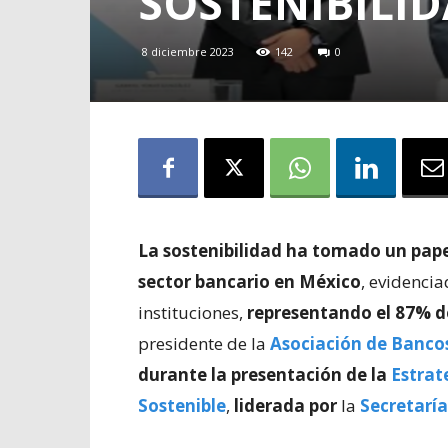
SOSTENIBILI
8 diciembre 2023
142
0
La sostenibilidad ha tomado un papel
sector bancario en México
, evidenci
instituciones,
representando el 87% de
presidente de la
Asociación de Banco
durante la presentación de la
Estrat
Sostenible
,
liderada por
la
Secretaría