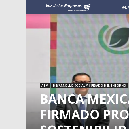
Voz
#E
de
las
Empresas
ABM
DESARROLLO SOCIAL Y CUIDADO DEL ENTORNO
BANCA MEXIC
FIRMADO PR