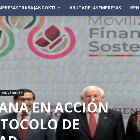
MPRESASTRABAJANDOXTI
#RUTADELASEMPRESAS
#PN
NOVEDADES
ANA EN ACCIÓN
OTOCOLO DE