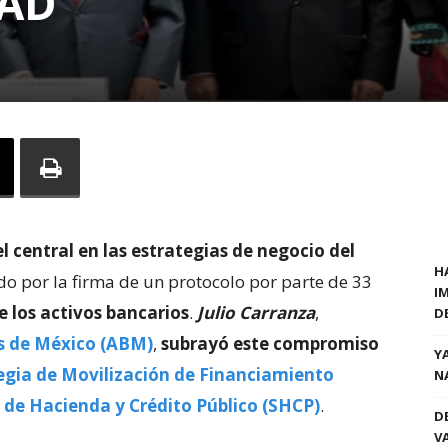
DAD
 central en las estrategias de negocio del
H
ado por la firma de un protocolo por parte de 33
I
 los activos bancarios
.
Julio Carranza
,
D
s de México (ABM)
,
subrayó este compromiso
Y
egia de Movilización de Financiamiento
N
 de Hacienda y Crédito Público (SHCP)
.
D
V