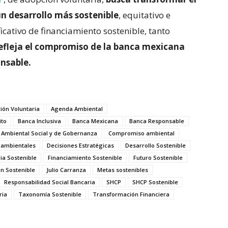
n desarrollo más sostenible
, equitativo e
cativo de financiamiento sostenible, tanto
efleja el compromiso de la banca mexicana
onsable.
ión Voluntaria
Agenda Ambiental
ito
Banca Inclusiva
Banca Mexicana
Banca Responsable
 Ambiental Social y de Gobernanza
Compromiso ambiental
s ambientales
Decisiones Estratégicas
Desarrollo Sostenible
ia Sostenible
Financiamiento Sostenible
Futuro Sostenible
on Sostenible
Julio Carranza
Metas sostenibles
Responsabilidad Social Bancaria
SHCP
SHCP Sostenible
ria
Taxonomía Sostenible
Transformación Financiera