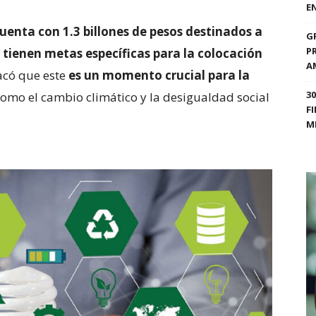
E
uenta con 1.3 billones de pesos destinados a
G
P
 tienen metas específicas para la colocación
A
có que este
es un momento crucial para la
3
omo el cambio climático y la desigualdad social
F
M