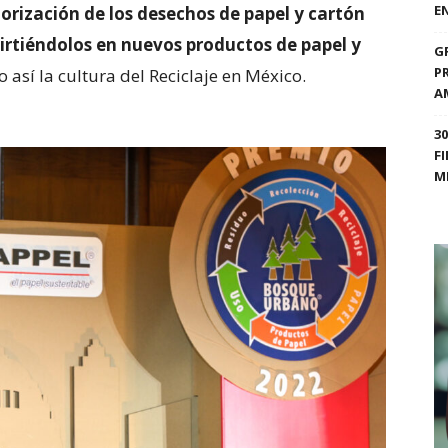
E
alorización de los desechos de papel y cartón
virtiéndolos en nuevos productos de papel y
G
P
así la cultura del Reciclaje en México.
A
3
F
M