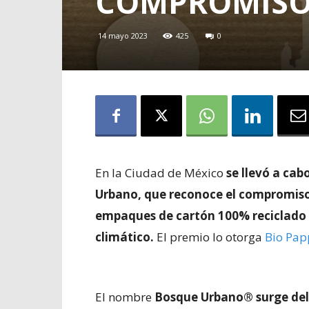
COMPROMISO
14 mayo 2023
425
0
En la Ciudad de México
se llevó a ca
Urbano, que reconoce el compromiso 
empaques de cartón 100% reciclado 
climático.
El premio lo otorga
Bio Pap
El nombre
Bosque Urbano® surge del