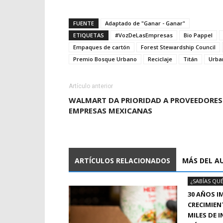
FUENTE
Adaptado de "Ganar - Ganar"
ETIQUETAS
#VozDeLasEmpresas
Bio Pappel
Empaques de cartón
Forest Stewardship Council
Premio Bosque Urbano
Reciclaje
Titán
Urba
Artículo anterior
WALMART DA PRIORIDAD A PROVEEDORES
EMPRESAS MEXICANAS
ARTÍCULOS RELACIONADOS
MÁS DEL A
¿SABÍAS QUÉ
30 AÑOS I
CRECIMIEN
MILES DE 