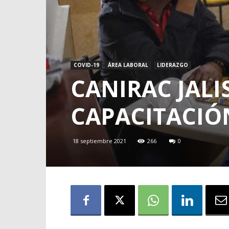
COVID-19
ÁREA LABORAL
LIDERAZGO
CANIRAC JAL
CAPACITACIÓ
18 septiembre 2021
266
0