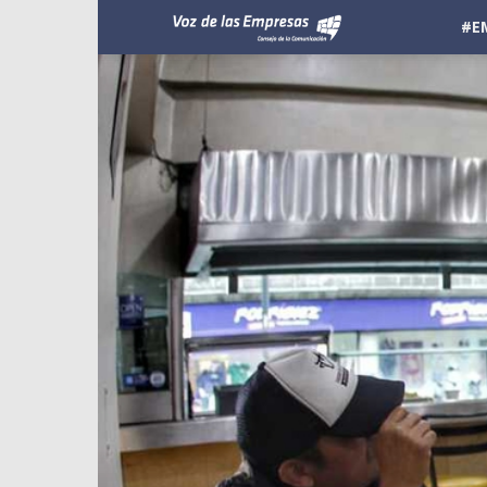
Voz
#E
de
las
Empresas