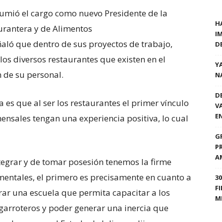
sumió el cargo como nuevo Presidente de la
H
urantera y de Alimentos
I
ñaló que dentro de sus proyectos de trabajo,
D
los diversos restaurantes que existen en el
Y
 de su personal.
N
D
a es que al ser los restaurantes el primer vínculo
V
E
omensales tengan una experiencia positiva, lo cual
G
P
A
egrar y de tomar posesión tenemos la firme
mentales, el primero es precisamente en cuanto a
3
F
ar una escuela que permita capacitar a los
M
, garroteros y poder generar una inercia que