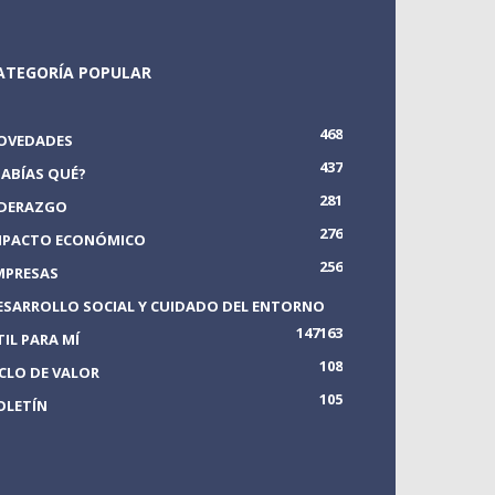
ATEGORÍA POPULAR
468
OVEDADES
437
SABÍAS QUÉ?
281
IDERAZGO
276
MPACTO ECONÓMICO
256
MPRESAS
ESARROLLO SOCIAL Y CUIDADO DEL ENTORNO
147
163
TIL PARA MÍ
108
ICLO DE VALOR
105
OLETÍN