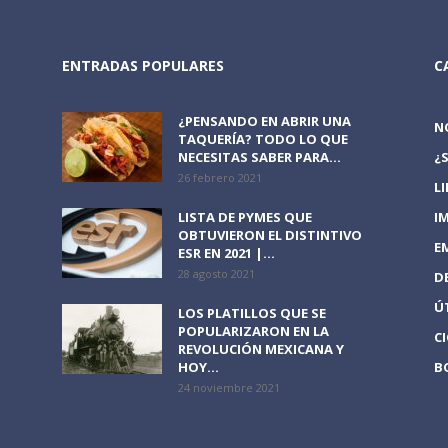
ENTRADAS POPULARES
C
¿PENSANDO EN ABRIR UNA
N
TAQUERÍA? TODO LO QUE
NECESITAS SABER PARA...
¿
26 febrero 2021
L
LISTA DE PYMES QUE
I
OBTUVIERON EL DISTINTIVO
E
ESR EN 2021 |...
28 agosto 2021
D
Ú
LOS PLATILLOS QUE SE
POPULARIZARON EN LA
C
REVOLUCIÓN MEXICANA Y
HOY...
B
24 noviembre 2021