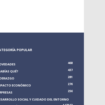
ATEGORÍA POPULAR
468
OVEDADES
437
SABÍAS QUÉ?
281
IDERAZGO
276
MPACTO ECONÓMICO
256
MPRESAS
ESARROLLO SOCIAL Y CUIDADO DEL ENTORNO
147
163