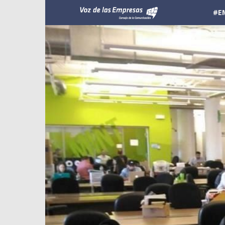
Voz
#E
de
las
Empresas