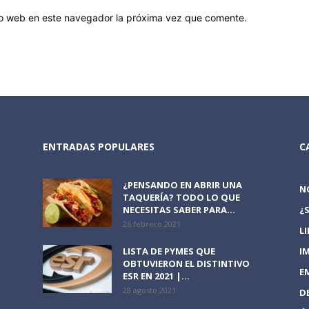
tio web en este navegador la próxima vez que comente.
ENTRADAS POPULARES
C
¿PENSANDO EN ABRIR UNA
N
TAQUERÍA? TODO LO QUE
NECESITAS SABER PARA...
¿
26 febrero 2021
L
LISTA DE PYMES QUE
I
OBTUVIERON EL DISTINTIVO
E
ESR EN 2021 |...
28 agosto 2021
D