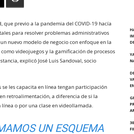
d, que previo a la pandemia del COVID-19 hacía
H
tales para resolver problemas administrativos
I
ó un nuevo modelo de negocio con enfoque en la
D
, como videojuegos y la gamificación de procesos
Y
stancia, explicó José Luis Sandoval, socio
N
D
V
E
se les capacita en línea tengan participación
en retroalimentación, a diferencia de si la
G
P
n línea o por una clase en videollamada.
A
3
MAMOS UN ESQUEMA
F