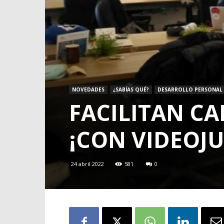
NOVEDADES
¿SABÍAS QUÉ?
DESARROLLO PERSONAL
FACILITAN C
¡CON VIDEOJ
24 abril 2022
581
0