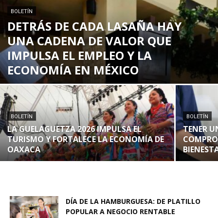
BOLETÍN
DETRÁS DE CADA LASAÑA HAY
UNA CADENA DE VALOR QUE
IMPULSA EL EMPLEO Y LA
ECONOMÍA EN MÉXICO
BOLETÍN
BOLETÍN
LA GUELAGUETZA 2026 IMPULSA EL
TENER U
TURISMO Y FORTALECE LA ECONOMÍA DE
COMPROM
OAXACA
BIENEST
DÍA DE LA HAMBURGUESA: DE PLATILLO
POPULAR A NEGOCIO RENTABLE