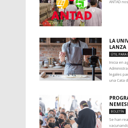
ANTAD nos 
LA UNI
LANZA
ÚTIL PARA 
Inicia en 
Administra
legales pa
una Cata d
PROGRA
NEMESI
BOLETÍN
Se han rea
vacunando 