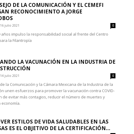
SEJO DE LA COMUNICACIÓN Y EL CEMEFI
AN RECONOCIMIENTO A JORGE
OBOS
16 julio 2021
0
 años impulso la responsabilidad social al frente del Centro
ara la Filantropía
ANDO LA VACUNACIÓN EN LA INDUSTRIA DE
NSTRUCCIÓN
14 julio 2021
0
 de la Comunicación y la Cámara Mexicana de la Industria de la
ón unen esfuerzos para promover la vacunación contra COVID-
fin de evitar más contagios, reducir el número de muertes y
la economía.
ER ESTILOS DE VIDA SALUDABLES EN LAS
AS ES EL OBJETIVO DE LA CERTIFICACIÓN...