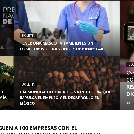
BOLETÍN
TENER UNA MASCOTA TAMBIÉN ES UN
COMPROMISO FINANCIERO Y DE BIENESTAR
BO
¿S
CO
BOLETÍN
RE
DE
DÍA MUNDIAL DEL CACAO: UNA INDUSTRIA QUE
DI
MÍA
IMPULSA EL EMPLEO Y EL DESARROLLO EN
MÉXICO
30 j
GUEN A 100 EMPRESAS CON EL