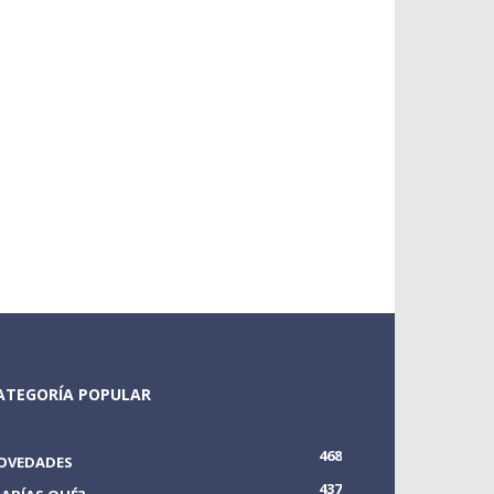
ATEGORÍA POPULAR
468
OVEDADES
437