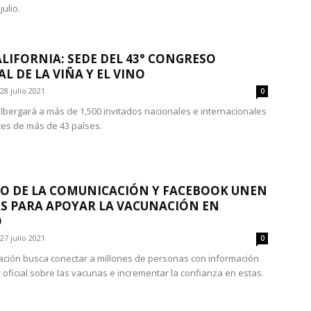
julio.
ALIFORNIA: SEDE DEL 43° CONGRESO
L DE LA VIÑA Y EL VINO
28 julio 2021
0
albergará a más de 1,500 invitados nacionales e internacionales
es de más de 43 países.
O DE LA COMUNICACIÓN Y FACEBOOK UNEN
S PARA APOYAR LA VACUNACIÓN EN
O
27 julio 2021
0
ación busca conectar a millones de personas con información
y oficial sobre las vacunas e incrementar la confianza en estas.