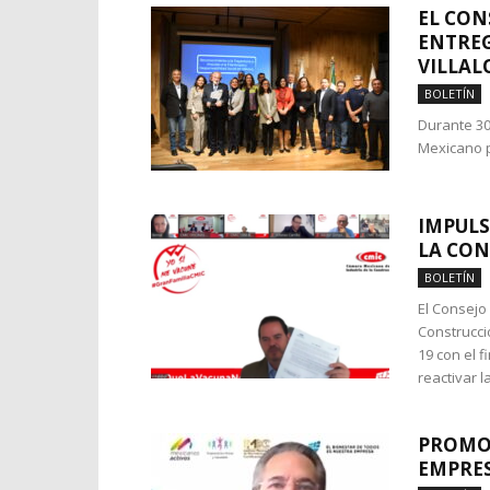
EL CON
ENTREG
VILLAL
BOLETÍN
Durante 30
Mexicano p
IMPULS
LA CO
BOLETÍN
El Consejo
Construcci
19 con el 
reactivar 
PROMOV
EMPRES