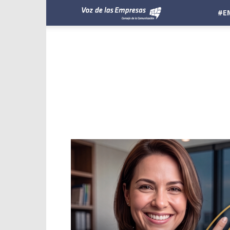
Voz
#E
de
las
Empresas