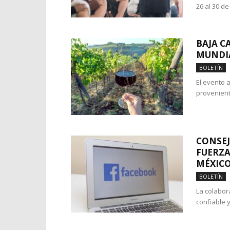
26 al 30 de 
BAJA C
MUNDIA
BOLETÍN
El evento 
provenient
CONSEJ
FUERZA
MÉXIC
BOLETÍN
La colabor
confiable 