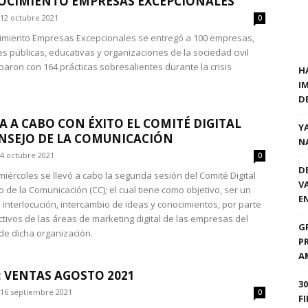
CIMIENTO EMPRESAS EXCEPCIONALES
12 octubre 2021
0
imiento Empresas Excepcionales se entregó a 100 empresas,
es públicas, educativas y organizaciones de la sociedad civil
iparon con 164 prácticas sobresalientes durante la crisis
H
I
D
VA A CABO CON ÉXITO EL COMITÉ DIGITAL
Y
NSEJO DE LA COMUNICACIÓN
N
4 octubre 2021
0
D
miércoles se llevó a cabo la segunda sesión del Comité Digital
V
 de la Comunicación (CC); el cual tiene como objetivo, ser un
E
 interlocución, intercambio de ideas y conocimientos, por parte
ectivos de las áreas de marketing digital de las empresas del
G
de dicha organización.
P
A
 VENTAS AGOSTO 2021
3
16 septiembre 2021
0
F