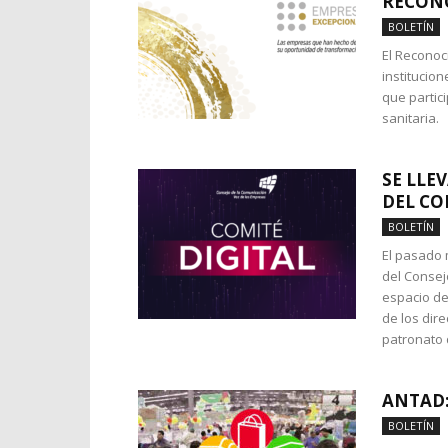
RECONO
BOLETÍN
El Reconoc
institucion
que partic
sanitaria.
SE LLE
DEL CO
BOLETÍN
El pasado 
del Consejo
espacio de
de los dir
patronato 
ANTAD:
BOLETÍN