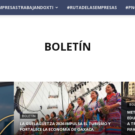
MPRESASTRABAJANDOXTI
#RUTADELASEMPRESAS
#PN
BOLETÍN
BO
MET
BOLETÍN
EDU
LA GUELAGUETZA 2026 IMPULSA EL TURISMO Y
A T
FORTALECE LA ECONOMÍA DE OAXACA
FIF