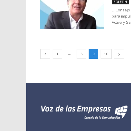
BOLETÍN
El Consejo
para impuls
Activa y S
...
1
8
9
10