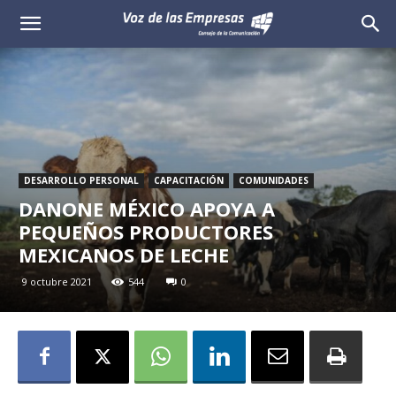
Voz
de
las
Empresas
DESARROLLO PERSONAL
CAPACITACIÓN
COMUNIDADES
DANONE MÉXICO APOYA A
PEQUEÑOS PRODUCTORES
MEXICANOS DE LECHE
9 octubre 2021
544
0