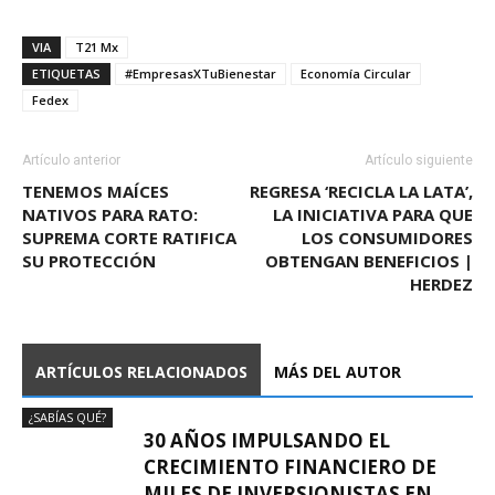
VIA
T21 Mx
ETIQUETAS
#EmpresasXTuBienestar
Economía Circular
Fedex
Artículo anterior
Artículo siguiente
TENEMOS MAÍCES
REGRESA ‘RECICLA LA LATA’,
NATIVOS PARA RATO:
LA INICIATIVA PARA QUE
SUPREMA CORTE RATIFICA
LOS CONSUMIDORES
SU PROTECCIÓN
OBTENGAN BENEFICIOS |
HERDEZ
ARTÍCULOS RELACIONADOS
MÁS DEL AUTOR
¿SABÍAS QUÉ?
30 AÑOS IMPULSANDO EL
CRECIMIENTO FINANCIERO DE
MILES DE INVERSIONISTAS EN