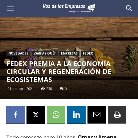
Voz
de
las
Empresas
NOVEDADES
¿SABÍAS QUÉ?
EMPRESAS
FEDEX
FEDEX PREMIA A LA ECONOMÍA
CIRCULAR Y REGENERACIÓN DE
ECOSISTEMAS
21 octubre 2021
238
0
Todo comenzó hace 10 años.
Omar y Jimena
,