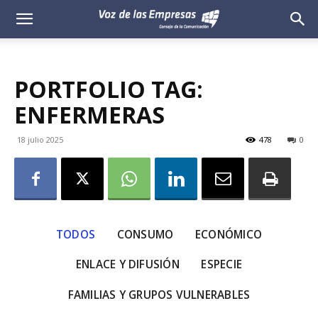
Voz
de
PORTFOLIO TAG:
las
ENFERMERAS
Empresas
18 julio 2025
478
0
TODOS
CONSUMO
ECONÓMICO
ENLACE Y DIFUSIÓN
ESPECIE
FAMILIAS Y GRUPOS VULNERABLES