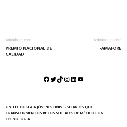
Artículo anterior
Artículo siguiente
PREMIO NACIONAL DE
-AMAFORE
CALIDAD
Facebook
Twitter
TikTok
Instagram
LinkedIn
YouTube
UNITEC BUSCA A JÓVENES UNIVERSITARIOS QUE
TRANSFORMEN LOS RETOS SOCIALES DE MÉXICO CON
TECNOLOGÍA