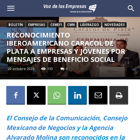
Voz
de
BOLETÍN
EMPRESAS
CEMEFI
CMN
LIDERAZGO
NOVEDADES
RECONOCIMIENTO
las
IBEROAMERICANO CARACOL DE
PLATA A EMPRESAS Y JÓVENES POR
Empresas
MENSAJES DE BENEFICIO SOCIAL
20 octubre 2023
133
0
El
Consejo de la Comunicación
,
Consejo
Mexicano de Negocios
y la
Agencia
Alvarado Molina
son reconocidos en la