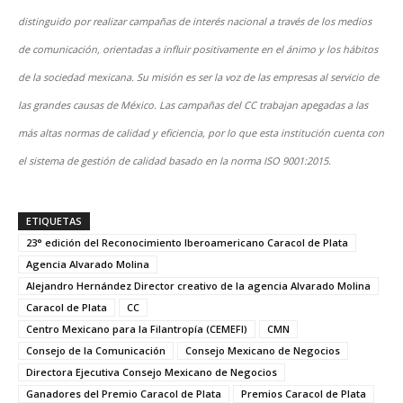
distinguido por realizar campañas de interés nacional a través de los medios
de comunicación, orientadas a influir positivamente en el ánimo y los hábitos
de la sociedad mexicana. Su misión es ser la voz de las empresas al servicio de
las grandes causas de México. Las campañas del CC trabajan apegadas a las
más altas normas de calidad y eficiencia, por lo que esta institución cuenta con
el sistema de gestión de calidad basado en la norma ISO 9001:2015.
ETIQUETAS
23° edición del Reconocimiento Iberoamericano Caracol de Plata
Agencia Alvarado Molina
Alejandro Hernández Director creativo de la agencia Alvarado Molina
Caracol de Plata
CC
Centro Mexicano para la Filantropía (CEMEFI)
CMN
Consejo de la Comunicación
Consejo Mexicano de Negocios
Directora Ejecutiva Consejo Mexicano de Negocios
Ganadores del Premio Caracol de Plata
Premios Caracol de Plata