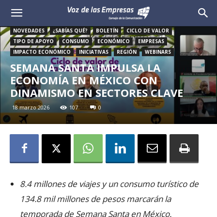
Voz
NOVEDADES
¿SABÍAS QUÉ?
BOLETÍN
CICLO DE VALOR
de
TIPO DE APOYO
CONSUMO
ECONÓMICO
EMPRESAS
IMPACTO ECONÓMICO
INICIATIVAS
REGIÓN
WEBINARS
las
SEMANA SANTA IMPULSA LA
ECONOMÍA EN MÉXICO CON
Empresas
DINAMISMO EN SECTORES CLAVE
18 marzo 2026
107
0
8.4 millones de viajes y un consumo turístico de
134.8 mil millones de pesos marcarán la
temporada de Semana Santa en México.